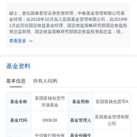
经理；自2018年08月起任富国安益货币市场基金基金经理；自
2019年01月起任富国短债债券型证券投资基金基金经理；自20
19年05月起任富国国有企业债债券型证券投资基金基金经理；
硕士，曾任国泰君安证券投资经理，中银基金管理有限公司基
自2021年11月起任富国安利90天滚动持有债券型证券投资基金
金经理；自2018年10月加入富国基金管理有限公司，自2019年
基金经理；自2021年12月起任富国中证同业存单AAA指数7天
1月起历任固定收益基金经理、固定收益策略研究部固定收益投
持有期证券投资基金基金经理；自2025年11月起任富国安元12
资总监助理、固定收益策略研究部固定收益投资副总监；现任
0天持有期债券型发起式证券投资基金基金经理；具有基金从业
富国基金固定收益策略研究部副总经理，兼任富国基金高级固
查看更多
资格。
定收益基金经理。自2019年02月起任富国安益货币市场基金基
金经理；自2019年02月起任富国富钱包货币市场基金基金经
理；自2019年02月起任富国天时货币市场基金基金经理；自20
19年02月起任富国收益宝交易型货币市场基金基金经理；自20
基金资料
19年04月起任富国中债-1-3年国开行债券指数证券投资基金基
金经理；自2020年12月起任富国中债0-2年国开行债券指数证
券投资基金基金经理；自2021年04月起任富国安泰90天滚动持
基本信息
持有人结构
有短债债券型证券投资基金基金经理；自2022年12月起任富国
安慧短债债券型证券投资基金基金经理；自2023年09月起任富
富国富钱包货币
国安恒60天持有期债券型发起式证券投资基金基金经理；自20
基金名称
基金简称
富国富钱包货币A
24年12月起任富国安泽债券型证券投资基金基金经理；具有基
市场基金
金从业资格。
富国基金管理有限
基金代码
000638
基金管理人
公司
中信银行股份有
基金份额生