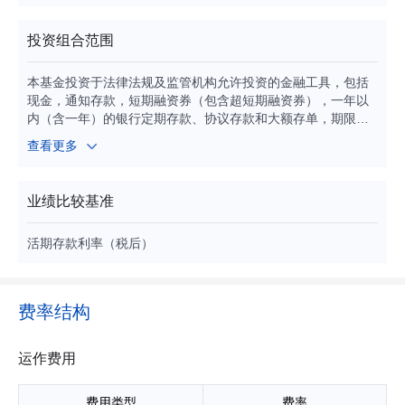
投资组合范围
本基金投资于法律法规及监管机构允许投资的金融工具，包括
现金，通知存款，短期融资券（包含超短期融资券），一年以
内（含一年）的银行定期存款、协议存款和大额存单，期限在
一年以内（含一年）的债券回购，期限在一年以内（含一年）
查看更多
的中央银行票据，剩余期限（或回售期限）在397天以内（含3
97天）的债券、资产支持证券、中期票据，及法律法规或中国
证监会允许本基金投资的其他固定收益类金融工具。
业绩比较基准
活期存款利率（税后）
费率结构
运作费用
费用类型
费率