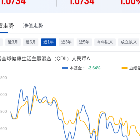
1.0734
1.0734
1.00
绩走势
净值走势
月
近3月
近6月
近1年
近3年
近5年
今年以来
成立以来
国全球健康生活主题混合（QDII）人民币A
本基金
：
-3.64%
业绩