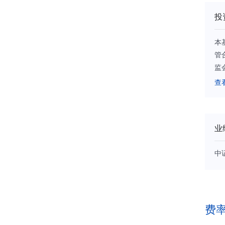
投
本
管
监
证
查
票
织
场
业
收
行
中
债
券
银
中
易
费
基