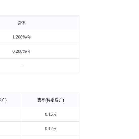
内股票及境内存托凭证的比例不低于基金
金资产净值5%的现金或者到期日在一
款等。
费率
1.200%/年
0.200%/年
--
户)
费率(特定客户)
0.15%
0.12%