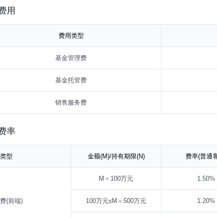
产的80%；本基金投资境外股票的比例不低于基金资产的20%，投资境
费用
产的20%；每个交易日日终在扣除需缴纳的交易保证金后，保持不低于基
以内的政府债券，其中，现金不包括结算备付金、存出保证金、应收申购
费用类型
基金管理费
基金托管费
销售服务费
费率
类型
金额(M)/持有期限(N)
费率(普通客
M＜100万元
1.50%
费(前端)
100万元≤M＜500万元
1.20%