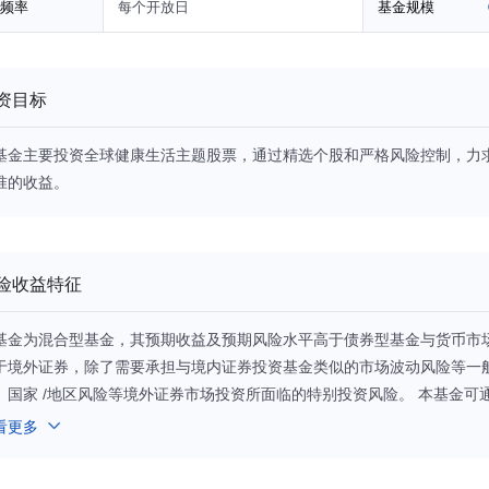
频率
每个开放日
基金规模
资目标
基金主要投资全球健康生活主题股票，通过精选个股和严格风险控制，力
准的收益。
险收益特征
基金为混合型基金，其预期收益及预期风险水平高于债券型基金与货币市
于境外证券，除了需要承担与境内证券投资基金类似的市场波动风险等一
、国家 /地区风险等境外证券市场投资所面临的特别投资风险。 本基金
承担港股通机制下因投资环境、投资标的、市场制度以及交易规则等差异
看更多