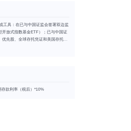
品或工具：在已与中国证监会签署双边监
开放式指数基金ETF）；已与中国证
、优先股、全球存托凭证和美国存托凭
所上市的股票（以下简称“港股通标的股
证券等及经中国证监会认可的国际金融组
据、回购协议、短期政府债券等货币市
、期权、期货等金融衍生产品；与固定
对境内投资，本基金可投资于国内依法发
上市的股票）、存托凭证、债券（国家
期存款利率（税后）*10%
行的次级债券、可转换债券、可交换债
票据等）、资产支持证券、债券回购、
（股指期货、国债期货）；法律法规或
）。 本基金可以进行境外证券借贷交
票及存托凭证投资占
股票及存托凭证的比例不低于非现金基金