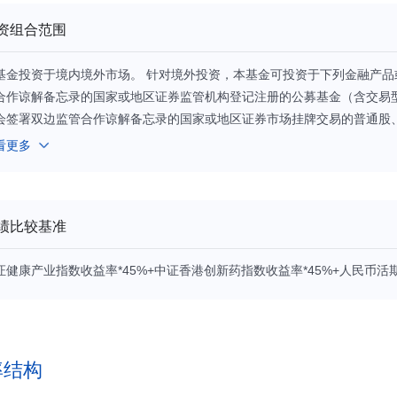
资组合范围
基金投资于境内境外市场。 针对境外投资，本基金可投资于下列金融产
合作谅解备忘录的国家或地区证券监管机构登记注册的公募基金（含交易型
会签署双边监管合作谅解备忘录的国家或地区证券市场挂牌交易的普通股
、房地产信托凭证；港股通机制下允许买卖的规定范围内的香港联合交易
看更多
”）；政府债券、公司债券、可转换债券、住房按揭支持证券、资产支持
发行的证券；银行存款、可转让存单、银行承兑汇票、银行票据、商业票
工具；远期合约、互换及经中国证监会认可的境外交易所上市交易的权证
绩比较基准
益、股权、信用、商品指数、基金等标的物挂钩的结构性投资产品。 针
上市的股票（包括主板、创业板、中小板及其他经中国证监会核准或注册
证健康产业指数收益率*45%+中证香港创新药指数收益率*45%+人民币活
券、央行票据、地方政府债券、金融债券、企业债券、公司债券、公开发
、可分离交易可转债的纯债部分、短期融资券（含超短期融资券）、中期
行存款（包括定期存款、协议存款、通知存款等）、同业存单、衍生产品
国证监会允许基金投资的其他金融工具（但须符合中国证监会的相关规定
、境外正回购交易、逆回购交易。有关证券借贷交易的内容以专门签署的协议约定为准。 股
率结构
金资产的比例为60%-95%，其中投资于本基金界定的全球健康生活主题