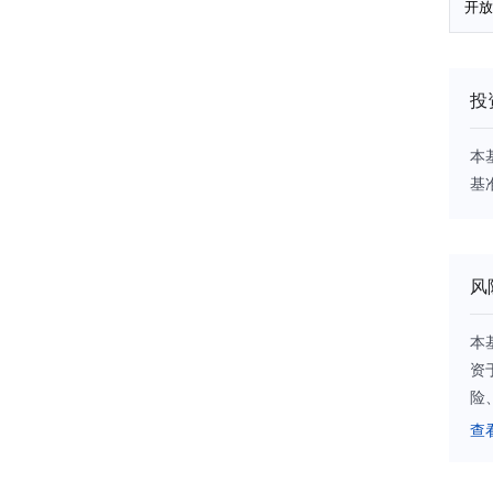
开放
投
本
基
风
本
资
险
需
查