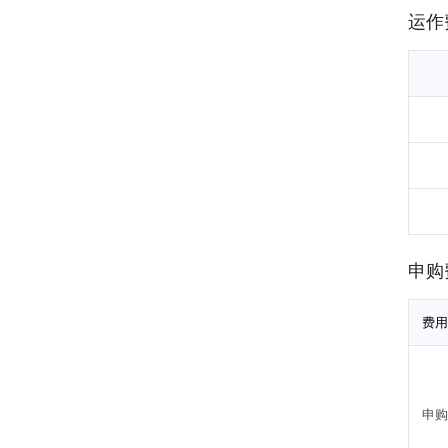
资
运作
资
年
申购
费用
申购