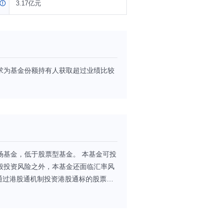
3.17亿元
求为基金份额持有人获取超过业绩比较
场基金，低于股票型基金。 本基金可投
般投资风险之外，本基金还面临汇率风
可通过港股通机制投资港股通标的股票，
带来的特有风险。