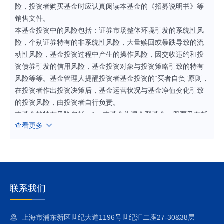
险，投资者购买基金时应认真阅读本基金的《招募说明书》等
销售文件。
本基金投资中的风险包括：证券市场整体环境引发的系统性风
险，个别证券特有的非系统性风险，大量赎回或暴跌导致的流
动性风险，基金投资过程中产生的操作风险，因交收违约和投
资债券引发的信用风险，基金投资对象与投资策略引致的特有
风险等等。基金管理人提醒投资者基金投资的“买者自负”原则，
在投资者作出投资决策后，基金运营状况与基金净值变化引致
的投资风险，由投资者自行负责。
本基金的特有风险包括：1、本基金为混合型基金，股票及存托
查看更多
凭证投资占基金资产的比例为60%-95%（其中，本基金投资于
港股通标的股票的比例占股票资产的0%-50%）。内地和港股
通标的股票市场和债券市场的变化均会影响到基金业绩表现，
基金净值表现因此可能受到影响。本基金管理人将发挥专业研
究优势，加强对市场、证券基本面的深入研究，持续优化组合
配置，以控制特定风险。
联系我们
2、股指期货投资风险
本基金可投资股指期货，股指期货的投资可能面临价格波动较
上海市浦东新区世纪大道1196号世纪汇二座27-30&38层
大风险、强制平仓风险等。