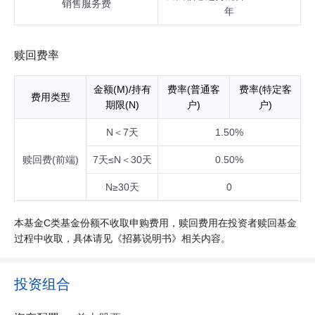
销售服务费
年
赎回费率
金额(M)/持有
费率(普通客
费率(特定客
费用类型
期限(N)
户)
户)
N＜7天
1.50%
赎回费(前端)
7天≤N＜30天
0.50%
N≥30天
0
本基金C类基金份额不收取申购费用，赎回费用在投资者赎回基金
过程中收取，具体请见《招募说明书》相关内容。
投资组合