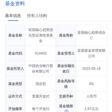
券投资基金基金经理；自2024年04月起任富国科创板两年定期
基金资料
开放混合型证券投资基金基金经理；自2025年10月起任富国医
药精选混合型证券投资基金（QDII）基金经理；自2026年05月
起任富国港股通医药优选混合型证券投资基金基金经理；具有
基本信息
持有人结构
基金从业资格。
富国核心趋势混
富国核心趋势混合
基金名称
合型证券投资基
基金简称
C
金
富国基金管理有限
基金代码
014402
基金管理人
公司
中国农业银行股
基金份额生
基金托管人
2023-05-16
份有限公司
效日
基金风险等
基金类型
混合型
R4
级
运作方式
普通开放式
交易币种
人民币
基金规模
开放频率
每个开放日
2.87亿元