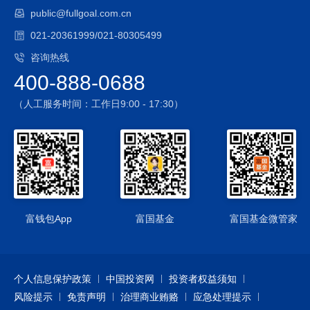
public@fullgoal.com.cn
3、国债期货投资风险
本基金投资范围包括国债期货，国债期货的投资可能面临市场
021-20361999/021-80305499
风险、基差风险、流动性风险。
咨询热线
4、股票期权投资风险
400-888-0688
本基金投资股票期权，股票期权投资可能面临市场风险、基差
风险、流动性风险、保证金风险和信用风险等
（人工服务时间：工作日9:00 - 17:30）
5、资产支持证券投资风险
本基金可投资资产支持证券，资产支持证券在国内市场尚处发
展初期，具有低流动性、高收益的特征，并存在一定的投资风
险。
6、本基金可以投资于港股通标的股票，投资风险包括：
1）本基金将通过“港股通”投资于香港市场，在市场进入、投资
额度、可投资对象、税务政策等方面都有一定的限制，而且此
富钱包App
富国基金
富国基金微管家
类限制可能会不断调整，这些限制因素的变化可能对本基金进
入或退出当地市场造成障碍，从而对投资收益以及正常的申购
赎回产生直接或间接的影响。
个人信息保护政策
中国投资网
投资者权益须知
2）香港市场交易规则有别于内地A股市场规则，此外，在港股
风险提示
通下参与香港股票投资还将面临包括但不限于如下特殊风险：
免责声明
治理商业贿赂
应急处理提示