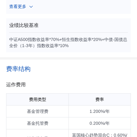
国债、地方政府债、金融债、企业债、公司债、政府支持债
查看更多
券、政府支持机构债、次级债、可转换债券、分离交易可转
债、央行票据、中期票据、短期融资券（含超短期融资券）、
可交换债券）、资产支持证券、债券回购、银行存款（包括定
业绩比较基准
期存款、协议存款、通知存款等）、同业存单、股指期货、信
用衍生品、国债期货、股票期权以及法律法规或中国证监会允
中证A500指数收益率*70%+恒生指数收益率*20%+中债-国债总
许基金投资的其他金融工具（但须符合中国证监会的相关规
全价（1-3年）指数收益率*10%
定）。 如法律法规或监管机构以后允许基金投资其他品种，基
金管理人在履行适当程序后，可以将其纳入投资范围。 基金的
投资组合比例为：股票及存托凭证投资占基金资产的比例为6
0%-95%（其中，港股通标的股票占股票资产的比例为0%-5
费率结构
0%）；每个交易日日终在扣除股指期货合约、国债期货合约和
股票期权合约需缴纳的交易保证金后，现金或者到期日在一年
以内的政府债券不低于基金资产净值的5%，其中现金不包括结
运作费用
算备付金、存出保证金、应收申购款等。 如果法律法规对该比
例要求有变更的，在履行适当程序后，以变更后的比例为准，
费用类型
费率
本基金的投资比例会做相应调整。
基金管理费
1.200%/年
基金托管费
0.200%/年
富国核心趋势混合C：0.60%/