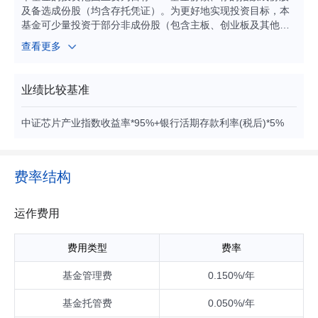
及备选成份股（均含存托凭证）。为更好地实现投资目标，本
基金可少量投资于部分非成份股（包含主板、创业板及其他经
中国证监会允许发行的股票）、存托凭证、债券（包含国债、
查看更多
央行票据、地方政府债券、政府支持机构债券、政府支持债
券、金融债券、企业债券、公司债券、次级债券、可转换债
券、可交换债券、可分离交易可转债、短期融资券（含超短期
业绩比较基准
融资券）、中期票据等）、资产支持证券、债券回购、银行存
款、同业存单、衍生工具（股指期货、国债期货、股票期权
中证芯片产业指数收益率*95%+银行活期存款利率(税后)*5%
等）、货币市场工具以及中国证监会允许基金投资的其他金融
工具（但须符合中国证监会相关规定）。本基金可根据法律法
规的规定参与融资及转融通证券出借业务。 基金的投资组合比
例为：本基金投资于目标ETF的比例不得低于基金资产净值的9
费率结构
0%，因法律法规的规定而受限制的情形除外。每个交易日日
终，在扣除股指期货合约、国债期货合约和股票期权合约需缴
纳的交易保证金后，现金或者到期日在一年以内的政府债券不
运作费用
低于基金资产净值的5%，其中现金不包括结算备付金、存出保
证金、应收申购款等。
费用类型
费率
基金管理费
0.150%/年
基金托管费
0.050%/年