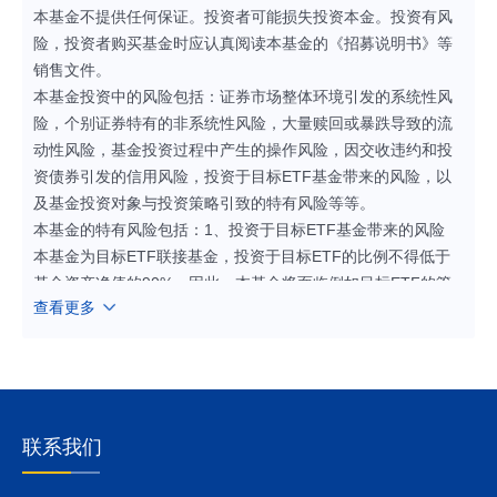
本基金不提供任何保证。投资者可能损失投资本金。投资有风
险，投资者购买基金时应认真阅读本基金的《招募说明书》等
销售文件。
本基金投资中的风险包括：证券市场整体环境引发的系统性风
险，个别证券特有的非系统性风险，大量赎回或暴跌导致的流
动性风险，基金投资过程中产生的操作风险，因交收违约和投
资债券引发的信用风险，投资于目标ETF基金带来的风险，以
及基金投资对象与投资策略引致的特有风险等等。
本基金的特有风险包括：1、投资于目标ETF基金带来的风险
本基金为目标ETF联接基金，投资于目标ETF的比例不得低于
基金资产净值的90%，因此，本基金将面临例如目标ETF的管
查看更多
理风险与操作风险、目标ETF特有风险、目标ETF的技术风险
等风险。
2、指数化投资的风险
（1）标的指数的风险，包括标的指数波动的风险、标的指数回
报与股票市场平均回报偏离的风险、标的指数值计算出错的风
险、标的指数编制方案带来的风险、标的指数变更的风险。
联系我们
（2）跟踪误差控制未达约定目标的风险
在正常市场情况下，本基金力争净值增长率与业绩比较基准之