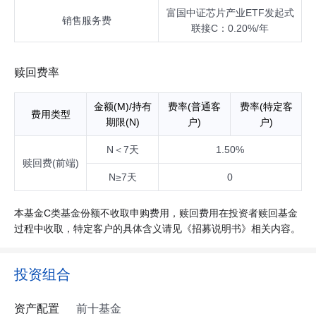
富国中证芯片产业ETF发起式
销售服务费
联接C：0.20%/年
赎回费率
金额(M)/持有
费率(普通客
费率(特定客
费用类型
期限(N)
户)
户)
N＜7天
1.50%
赎回费(前端)
N≥7天
0
本基金C类基金份额不收取申购费用，赎回费用在投资者赎回基金
过程中收取，特定客户的具体含义请见《招募说明书》相关内容。
投资组合
资产配置
前十基金