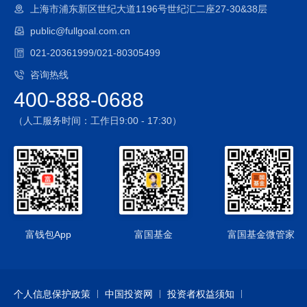
上海市浦东新区世纪大道1196号世纪汇二座27-30&38层
间的日均跟踪偏离度的绝对值不超过0.35%，年跟踪误差不超
public@fullgoal.com.cn
过4%。如因标的指数编制规则调整或其他因素导致跟踪偏离度
和跟踪误差超过正常范围的，基金管理人将采取合理措施避免
021-20361999/021-80305499
跟踪误差进一步扩大。
咨询热线
（3）成份股停牌的风险；
400-888-0688
（4）指数编制机构停止服务的风险
本基金标的指数的编制机构为中证指数有限公司，标的指数由
（人工服务时间：工作日9:00 - 17:30）
指数编制机构发布并管理和维护，未来指数编制机构可能由于
各种原因停止对指数的管理和维护。
3、股指期货、国债期货的投资风险
虽然本基金对股指期货、国债期货的投资仅限于现金管理和套
期保值等用途，在极端情况下，期货市场波动仍可能对基金资
产造成不良影响。
4、股票期权的投资风险
富钱包App
富国基金
富国基金微管家
本基金可投资股票期权，投资股票期权所面临的主要风险是市
场风险、流动性风险、基差风险、保证金风险、信用风险以及
各类操作风险。
个人信息保护政策
中国投资网
投资者权益须知
5、资产支持证券的投资风险