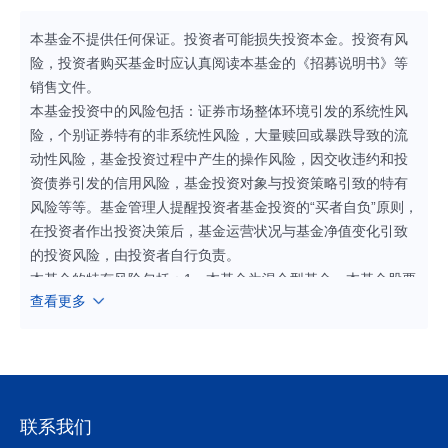
本基金不提供任何保证。投资者可能损失投资本金。投资有风
险，投资者购买基金时应认真阅读本基金的《招募说明书》等
销售文件。
本基金投资中的风险包括：证券市场整体环境引发的系统性风
险，个别证券特有的非系统性风险，大量赎回或暴跌导致的流
动性风险，基金投资过程中产生的操作风险，因交收违约和投
资债券引发的信用风险，基金投资对象与投资策略引致的特有
风险等等。基金管理人提醒投资者基金投资的“买者自负”原则，
在投资者作出投资决策后，基金运营状况与基金净值变化引致
的投资风险，由投资者自行负责。
本基金的特有风险包括：1、本基金为混合型基金，本基金股票
查看更多
及存托凭证投资占基金资产的比例为60%-95%（其中，投资于
港股通标的股票的比例占股票资产的比例为0%-50%），投资
于资源主题相关股票及存托凭证的比例不低于非现金基金资产
的80%。内地和港股通标的股票市场和债券市场的变化均会影
响到基金业绩表现，基金净值表现因此可能受到影响。本基金
管理人将发挥专业研究优势，加强对市场、证券基本面的深入
联系我们
研究，持续优化组合配置，以控制特定风险。