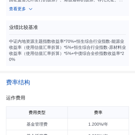
券（包括国债、地方政府债、金融债、企业债、公司债、政府
查看更多
支持债券、政府支持机构债、次级债、可转换债券、分离交易
可转换债券、央行票据、中期票据、短期融资券（含超短期融
资券）、可交换债券）、资产支持证券、债券回购、银行存款
业绩比较基准
（包括定期存款、协议存款、通知存款等）、同业存单、股指
期货、信用衍生品、国债期货、股票期权以及法律法规或中国
中证内地资源主题指数收益率*70%+恒生综合行业指数-能源业
证监会允许基金投资的其他金融工具（但须符合中国证监会的
收益率（使用估值汇率折算）*5%+恒生综合行业指数-原材料业
相关规定）。 如法律法规或监管机构以后允许基金投资其他品
收益率（使用估值汇率折算）*5%+中债综合全价指数收益率*2
种，基金管理人在履行适当程序后，可以将其纳入投资范围。
0%
基金的投资组合比例为：本基金股票及存托凭证投资占基金资
产的比例为60%-95%（其中，投资于港股通标的股票的比例占
股票资产的比例为0%-50%），投资于资源主题相关股票及存
托凭证的比例不低于非现金基金资产的80%；每个交易日日终
费率结构
在扣除股指期货合约、国债期货合约和股票期权合约需缴纳的
交易保证金后，现金或者到期日在一年以内的政府债券不低于
基金资产净值的5%，其中现金不包括结算备付金、存出保证
运作费用
金、应收申购款等。 如果法律法规或监管机构对该比例要求有
变更的，在履行适当程序后，以变更后的比例为准，本基金的
费用类型
费率
投资比例会做相应调整。
基金管理费
1.200%/年