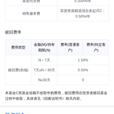
基金托管费
0.200%/年
富国资源精选混合发起式C：
销售服务费
0.50%/年
赎回费率
金额(M)/持有
费率(普通客
费率(特定客
费用类型
期限(N)
户)
户)
N＜7天
1.50%
赎回费(前端)
7天≤N＜30天
0.50%
N≥30天
0
本基金C类基金份额不收取申购费用，赎回费用在投资者赎回基金
过程中收取，具体请见《招募说明书》相关内容。