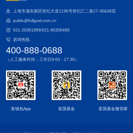
2、股指期货的投资风险
上海市浦东新区世纪大道1196号世纪汇二座27-30&38层
本基金可投资股指期货，股指期货采用保证金交易制度，由于
public@fullgoal.com.cn
保证金交易具有杠杆性，当出现不利行情时，股价指数微小的
变动就可能会使投资人权益遭受较大损失。
021-20361999/021-80305499
3、国债期货的投资风险
咨询热线
本基金投资范围包括国债期货，国债期货的投资可能面临市场
400-888-0688
风险、基差风险、流动性风险。
4、股票期权的投资风险
（人工服务时间：工作日9:00 - 17:30）
本基金投资股票期权，股票期权投资可能面临市场风险、流动
性风险、基差风险、保证金风险、信用风险以及各类操作风险
等
5、资产支持证券的投资风险
本基金可投资资产支持证券，资产支持证券在国内市场尚处发
展初期，具有低流动性、高收益的特征，并存在一定的投资风
险。
富钱包App
富国基金
富国基金微管家
6、本基金可以投资于港股通标的股票，投资风险包括：
1）本基金将通过“港股通”投资于香港市场，在市场进入、投资
额度、可投资对象、税务政策等方面都有一定的限制，而且此