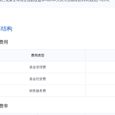
（包括定期存款、协议存款、通知存款等）、同业存单、国债期货；法律
融工具（但须符合中国证监会的相关规定）。 本基金可以进行境外证券
。有关证券借贷交易的内容以专门签署的三方或多方协议约定为准。债券
80%，其中，投资于境内发行的债券资产的比例不高于基金资产的30%。
率结构
费用
费用类型
基金管理费
基金托管费
销售服务费
费率