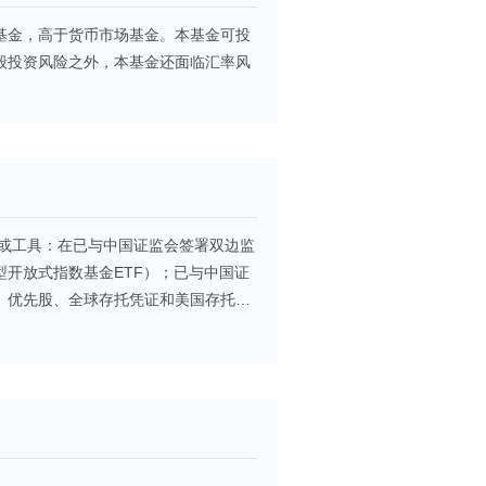
基金，高于货币市场基金。本基金可投
般投资风险之外，本基金还面临汇率风
品或工具：在已与中国证监会签署双边监
开放式指数基金ETF）；已与中国证
、优先股、全球存托凭证和美国存托凭
券、资产支持证券等及经中国证监会认
行票据、商业票据、回购协议、短期政
上市交易的权证、期权、期货等金融衍
投资产品。 针对境内投资，本基金可投
司债券、次级债券、可转换债券、可交
）、资产支持证券、债券回购、银行存