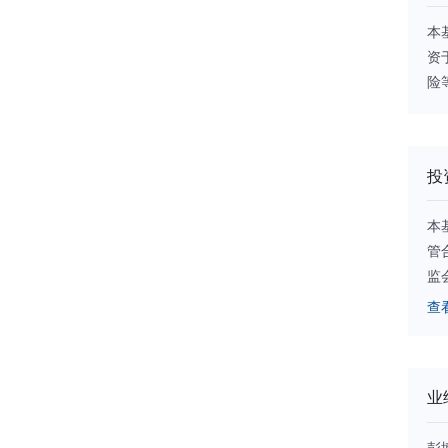
本
资
险
投
本
管
监
证
查
可
府
生
业
资
换
彭