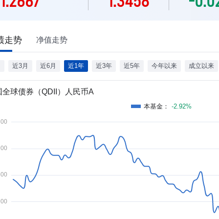
1.2667
1.3458
-0.
绩走势
净值走势
月
近3月
近6月
近1年
近3年
近5年
今年以来
成立以来
国全球债券（QDII）人民币A
本基金
：
-2.92%