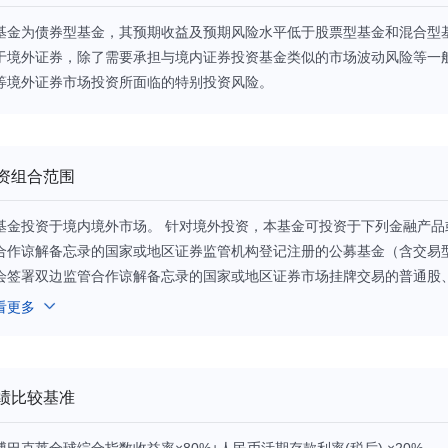
基金为债券型基金，其预期收益及预期风险水平低于股票型基金和混合型
于境外证券，除了需要承担与境内证券投资基金类似的市场波动风险等一
等境外证券市场投资所面临的特别投资风险。
资组合范围
基金投资于境内境外市场。 针对境外投资，本基金可投资于下列金融产
合作谅解备忘录的国家或地区证券监管机构登记注册的公募基金（含交易型
会签署双边监管合作谅解备忘录的国家或地区证券市场挂牌交易的普通股
、房地产信托凭证；政府债券、公司债券、可转换债券、住房按揭支持证
看更多
的国际金融组织发行的证券；银行存款、可转让存单、银行承兑汇票、银
债券等货币市场工具；远期合约、互换及经中国证监会认可的境外交易所
产品；与固定收益、股权、信用、商品指数、基金等标的物挂钩的结构性
绩比较基准
于国内债券（国债、央行票据、地方政府债券、金融债券、企业债券、公
债券、可分离交易可转债、短期融资券（含超短期融资券）、中期票据等
博巴克莱全球综合指数收益率×80%+人民币活期存款利率(税后) ×20%。