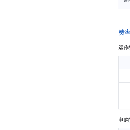
款
金
易
的
费
运作
申购