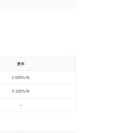
法规或中国证监会允许基金投资的其他
借贷交易、境外正回购交易、逆回购交
投资占基金资产的比例不低于基金资产
费率
0.500%/年
0.100%/年
--