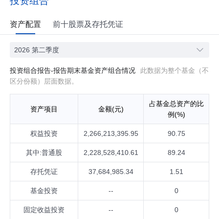
投资组合
中国证监会相关规定）。如法律法规或监管机构以后允许基金
投资其他品种，基金管理人在履行适当程序后，可以将其纳入
资产配置
前十股票及存托凭证
投资范围。 基金的投资组合比例为：本基金投资于标的指数成
份股和备选成份股（均含存托凭证）的比例不得低于基金资产
净值的90%，且不低于非现金基金资产的80%，因法律法规的
2026 第二季度
规定而受限制的情形除外。 如法律法规对该比例要求有变更
的，在履行适当程序后，以变更后的比例为准，本基金的投资
投资组合报告-报告期末基金资产组合情况
此数据为整个基金（不
范围会做相应调整。
区分份额）层面数据。
占基金总资产的比
资产项目
金额(元)
例(%)
权益投资
2,266,213,395.95
90.75
其中:普通股
2,228,528,410.61
89.24
存托凭证
37,684,985.34
1.51
基金投资
--
0
固定收益投资
--
0