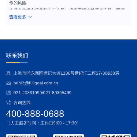
作的风险
本基金为境内募集和上市交易、投资于境内外证券市场、跟踪
查看更多
特定指数的交易型开放式指数基金，涉及到境内外多个证券市
场（本基金主要投资于美国市场），境外证券交易所、期货交
易所、证券与期货登记结算机构的交易规则、业务规则和市场
惯例与境内有较大差异，基金管理人和相关市场参与主体涉及
跨境业务的处理能力、经验、系统等有待验证，从而导致本基
金的运作可能受到影响而带来风险。
联系我们
2、指数化投资的风险
本基金投资于标的指数成份券和备选成份券（均含存托凭证）
上海市浦东新区世纪大道1196号世纪汇二座27-30&38层
的比例不得低于基金资产净值的90%，且不低于非现金基金资
public@fullgoal.com.cn
产的80%，业绩表现将会随着标的指数的波动而波动；同时本
基金在多数情况下将维持较高的股票仓位，在股票市场下跌的
021-20361999/021-80305499
过程中，可能面临基金净值与标的指数同步下跌的风险。
咨询热线
3、标的指数的风险
400-888-0688
（1）标的指数波动的风险
（2）标的指数回报与股票市场平均回报偏离的风险
（人工服务时间：工作日9:00 - 17:30）
（3）标的指数值计算出错的风险
（4）标的指数编制方案带来的风险