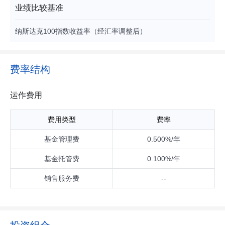
地方政府债券、政府支持机构债券、政府支持债券、金融债
业绩比较基准
券、企业债券、公司债券、次级债券、可转换债券、可交换债
券、可分离交易可转债、短期融资券（含超短期融资券）、中
纳斯达克100指数收益率（经汇率调整后）
期票据等）、资产支持证券、债券回购、银行存款、同业存
单、衍生工具（股指期货、股票期权等）、货币市场工具以及
中国证监会允许基金投资的其他金融工具（但须符合中国证监
会相关规定）。 本基金可根据法律法规的规定参与融资及转融
费率结构
通证券出借业务。 针对境外投资，本基金可投资于下列金融产
品或工具： 1、在已与中国证监会签署双边监管合作谅解备忘
录的国家或地区证券监管机构登记注册的公募基金（含交易型
运作费用
开放式指数基金ETF）； 2、已与中国证监会签署双边监管合
作谅解备忘录的国家或地区证券市场挂牌交易的普通股、优先
费用类型
费率
股、全球存托凭证和美国存托凭证、房地产信托凭证； 3、政
府债券、公司债券、可转换债券、住房按揭支持证券、资产支
基金管理费
0.500%/年
持证券等及经中国证监会认可的国际金融组织发行的证券；
4、银行存款、可转让存单、银行承兑汇票、银行票据、商业票
基金托管费
0.100%/年
据、回购协议、短期政府债券等货币市场工具； 5、远期合
约、互换及经中国证监会认可的境外交易所上市交易的权证、
销售服务费
--
期权、期货等金融衍生产品； 6、与固定收益、股权、信用、
商品指数、基金等标的物挂钩的结构性投资产品； 7、本基金
可以进行境外证券借贷交易、境外正回购交易、逆回购交易。
有关证券借贷交易的内容以专门签署的三方或多方协议约定为
准； 8、中国证监会允许基金投资的其他金融工具（但须符合