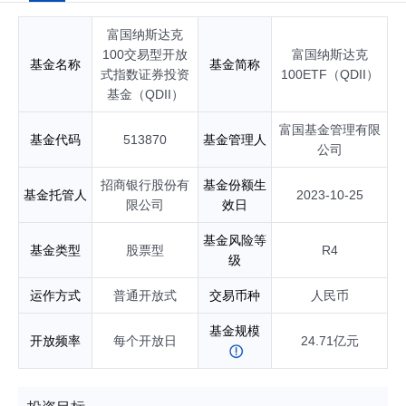
然气勘探及生产精选行业交易型开放式指数证券投资基金（QD
II）基金经理；自2025年07月起任富国纳斯达克100交易型开放
富国纳斯达克
式指数证券投资基金（QDII）基金经理；自2025年07月起任富
国恒生港股通高股息低波动交易型开放式指数证券投资基金
100交易型开放
富国纳斯达克
基金名称
基金简称
（QDII）基金经理；自2025年09月起任富国恒指港股通交易型
式指数证券投资
100ETF（QDII）
开放式指数证券投资基金发起式联接基金基金经理；自2025年
基金（QDII）
10月起任富国创业板新能源交易型开放式指数证券投资基金基
金经理；自2025年12月起任富国中证工程机械主题交易型开放
富国基金管理有限
基金代码
513870
基金管理人
式指数证券投资基金基金经理；自2026年02月起任富国国证石
公司
油天然气交易型开放式指数证券投资基金基金经理；自2026年
02月起任富国中证工业有色金属主题交易型开放式指数证券投
招商银行股份有
基金份额生
基金托管人
2023-10-25
资基金基金经理；自2026年03月起任富国创业板新能源交易型
限公司
效日
开放式指数证券投资基金发起式联接基金基金经理；自2026年
05月起任富国中证全指红利质量交易型开放式指数证券投资基
基金风险等
基金类型
股票型
R4
金基金经理；自2026年05月起任富国国证石油天然气交易型开
级
放式指数证券投资基金发起式联接基金基金经理；自2026年07
月起任富国中证工业有色金属主题交易型开放式指数证券投资
运作方式
普通开放式
交易币种
人民币
基金发起式联接基金基金经理；自2026年07月起任富国中证工
程机械主题交易型开放式指数证券投资基金发起式联接基金基
基金规模
开放频率
每个开放日
24.71亿元
金经理；具有基金从业资格。