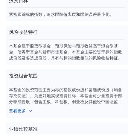
投资目标
紧密跟踪标的指数，追求跟踪偏离度和跟踪误差最小化。
风险收益特征
本基金属于股票型基金，预期风险与预期收益高于混合型基
金、债券型基金与货币市场基金。本基金主要投资于标的指数
成份股及备选成份股，具有与标的指数相似的风险收益特征。
投资组合范围
本基金的投资范围主要为标的指数成份股和备选成份股（均含
存托凭证）。为更好地实现投资目标，本基金可少量投资于部
分非成份股（包含主板、科创板、创业板及其他经中国证监会
允许发行的股票）、存托凭证、债券（国债、央行票据、地方
查看更多
政府债券、政府支持机构债券、政府支持债券、金融债券、企
业债券、公司债券、次级债券、可转换债券、可交换债券、可
分离交易可转债、短期融资券（含超短期融资券）、中期票据
业绩比较基准
等）、资产支持证券、债券回购、银行存款、同业存单、衍生