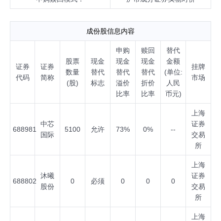
成份股信息内容
申购
赎回
替代
股票
现金
现金
现金
金额
证券
证券
挂牌
数量
替代
替代
替代
(单位:
代码
简称
市场
(股)
标志
溢价
折价
人民
比率
比率
币元)
上海
中芯
证券
688981
5100
允许
73%
0%
--
国际
交易
所
上海
沐曦
证券
688802
0
必须
0
0
0
股份
交易
所
上海