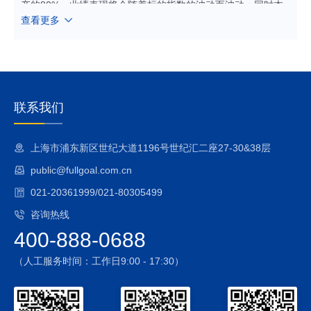
产的80%，业绩表现将会随着标的指数的波动而波动；同时本
查看更多
基金在多数情况下将维持较高的股票仓位，在股票市场下跌的
过程中，可能面临基金净值与标的指数同步下跌的风险。
2、标的指数的风险
（1）标的指数波动的风险
（2）标的指数回报与股票市场平均回报偏离的风险
（3）标的指数值计算出错的风险
联系我们
（4）标的指数编制方案带来的风险
（5）标的指数变更的风险
上海市浦东新区世纪大道1196号世纪汇二座27-30&38层
3、跟踪误差控制未达约定目标的风险
public@fullgoal.com.cn
本基金力争日均跟踪偏离度的绝对值不超过0.2%，年跟踪误差
不超过2%，但因标的指数编制规则调整或其他因素可能导致跟
021-20361999/021-80305499
踪偏离度和跟踪误差超过上述范围，本基金净值表现与指数价
咨询热线
格走势可能发生较大偏离。
400-888-0688
除以上风险外，本基金还可能存在成份股停牌的风险、指数编
制机构停止服务的风险、基金份额二级市场交易价格折溢价的
（人工服务时间：工作日9:00 - 17:30）
风险、套利风险、参考IOPV决策和IOPV计算错误的风险、申购
赎回清单差错风险、申购及赎回风险、退市风险、终止清盘风
险、第三方机构服务的风险、本基金投资特定品种的特有风