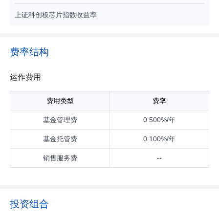
工具（股指期货、国债期货、股票期权等）、货币市场工具以
上证科创板芯片指数收益率
及中国证监会允许基金投资的其他金融工具（但须符合中国证
监会相关规定）。 本基金可根据法律法规的规定参与融资及转
融通证券出借业务。 如法律法规或监管机构以后允许基金投资
其他品种，基金管理人在履行适当程序后，可以将其纳入投资
费率结构
范围。 基金的投资组合比例为：本基金投资于标的指数成份股
和备选成份股（均含存托凭证）的比例不得低于基金资产净值
的90%，且不低于非现金基金资产的80%，因法律法规的规定
运作费用
而受限制的情形除外。 如法律法规对该比例要求有变更的，在
履行适当程序后，以变更后的比例为准，本基金的投资比例会
费用类型
费率
做相应调整。
基金管理费
0.500%/年
基金托管费
0.100%/年
销售服务费
--
投资组合