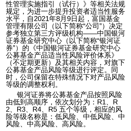
性管理实施指引（试行）》等相关法规
规定，为进一步提升投资者适当性服务
水平，自2021年8月9日起，富国基金
管理有限公司（以下简称“公司”）决定
参考独立第三方评级机构——中国银河
证券基金研究中心（以下简称“银河证
券”）的《中国银河证券基金研究中心
公募基金产品适当性风险评价体系》
（不定期更新）及其相关内容，对旗下
公募基金产品风险等级进行评定。同
时，公司保留在特殊情况下对产品风险
等级的调整权利。
银河证券将公募基金产品按照风险
由低到高顺序，依次划分为：R1、R
2、R3、R4、R5 五个等级，相应的风
险等级名称是：低风险、中低风险、中
风险、中高风险、高风险。