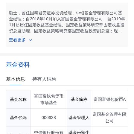
经理；自2018年08月起任富国安益货币市场基金基金经理；自
2019年01月起任富国短债债券型证券投资基金基金经理；自20
19年05月起任富国国有企业债债券型证券投资基金基金经理；
硕士，曾任国泰君安证券投资经理，中银基金管理有限公司基
自2021年11月起任富国安利90天滚动持有债券型证券投资基金
金经理；自2018年10月加入富国基金管理有限公司，自2019年
基金经理；自2021年12月起任富国中证同业存单AAA指数7天
1月起历任固定收益基金经理、固定收益策略研究部固定收益投
持有期证券投资基金基金经理；自2025年11月起任富国安元12
资总监助理、固定收益策略研究部固定收益投资副总监；现任
0天持有期债券型发起式证券投资基金基金经理；具有基金从业
富国基金固定收益策略研究部副总经理，兼任富国基金高级固
查看更多
资格。
定收益基金经理。自2019年02月起任富国安益货币市场基金基
金经理；自2019年02月起任富国富钱包货币市场基金基金经
理；自2019年02月起任富国天时货币市场基金基金经理；自20
19年02月起任富国收益宝交易型货币市场基金基金经理；自20
基金资料
19年04月起任富国中债-1-3年国开行债券指数证券投资基金基
金经理；自2020年12月起任富国中债0-2年国开行债券指数证
券投资基金基金经理；自2021年04月起任富国安泰90天滚动持
基本信息
持有人结构
有短债债券型证券投资基金基金经理；自2022年12月起任富国
安慧短债债券型证券投资基金基金经理；自2023年09月起任富
富国富钱包货币
国安恒60天持有期债券型发起式证券投资基金基金经理；自20
基金名称
基金简称
富国富钱包货币A
24年12月起任富国安泽债券型证券投资基金基金经理；具有基
市场基金
金从业资格。
富国基金管理有限
基金代码
000638
基金管理人
公司
中信银行股份有
基金份额生