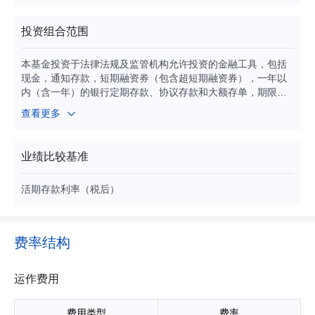
投资组合范围
本基金投资于法律法规及监管机构允许投资的金融工具，包括
现金，通知存款，短期融资券（包含超短期融资券），一年以
内（含一年）的银行定期存款、协议存款和大额存单，期限在
一年以内（含一年）的债券回购，期限在一年以内（含一年）
查看更多
的中央银行票据，剩余期限（或回售期限）在397天以内（含3
97天）的债券、资产支持证券、中期票据，及法律法规或中国
证监会允许本基金投资的其他固定收益类金融工具。
业绩比较基准
活期存款利率（税后）
费率结构
运作费用
费用类型
费率