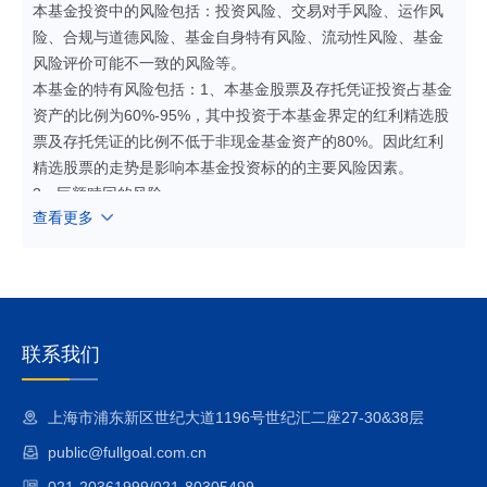
本基金投资中的风险包括：投资风险、交易对手风险、运作风
险、合规与道德风险、基金自身特有风险、流动性风险、基金
风险评价可能不一致的风险等。
本基金的特有风险包括：1、本基金股票及存托凭证投资占基金
资产的比例为60%-95%，其中投资于本基金界定的红利精选股
票及存托凭证的比例不低于非现金基金资产的80%。因此红利
精选股票的走势是影响本基金投资标的的主要风险因素。
2、巨额赎回的风险
查看更多
若本基金发生了巨额赎回，基金管理人有可能采取部分延期赎
回或暂停赎回的措施以应对巨额赎回，因此在巨额赎回情形发
生时，基金份额持有人存在不能及时赎回份额或获得赎回款的
风险。延缓支付的赎回申请以赎回申请确认当日的基金份额净
值为基础计算赎回金额。
3、境内股指期货投资风险
联系我们
本基金可按照基金合同的约定投资股指期货。期货市场与现货
市场不同，采取保证金交易，风险较现货市场更高。虽然本基
上海市浦东新区世纪大道1196号世纪汇二座27-30&38层
金对股指期货的投资仅限于现金管理和套期保值等用途，在极
public@fullgoal.com.cn
端情况下，期货市场波动仍可能对基金资产造成不良影响。
4、境内国债期货投资风险