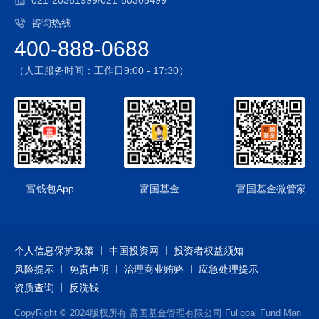
021-20361999/021-80305499
本基金境内投资的投资范围包括国债期货，国债期货的投资可
咨询热线
能面临市场风险、基差风险、流动性风险。
400-888-0688
5、境内资产支持证券投资风险
本基金的投资范围包括资产支持证券。资产支持证券存在信用
（人工服务时间：工作日9:00 - 17:30）
风险、利率风险、流动性风险、提前偿付风险、操作风险和法
律风险等。
6、港股通每日额度限制
港股通业务存在每日额度。当日额度使用完毕的，存在新增的
买单申报将面临失败的风险以及当日本基金将面临不能通过港
股通进行买入交易的风险。
7、汇率风险
富钱包App
富国基金
富国基金微管家
本基金将投资港股通标的股票，故本基金投资面临汇率风险，
汇率波动可能对基金的投资收益造成损失。
8、通过港股通交易机制投资境外的风险
个人信息保护政策
中国投资网
投资者权益须知
（1）本基金将通过“港股通”投资于香港市场，在市场进入、投
风险提示
资额度、可投资对象、税务政策等方面都有一定的限制，而且
免责声明
治理商业贿赂
应急处理提示
此类限制可能会不断调整，这些限制因素的变化可能对本基金
资质查询
反洗钱
进入或退出当地市场造成障碍，从而对投资收益以及正常的申
CopyRight © 2024版权所有 富国基金管理有限公司 Fullgoal Fund Man