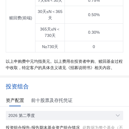
7天≤N＜30天
0.75%
30天≤N＜365
0.50%
赎回费(前端)
天
365天≤N＜
0.30%
730天
N≥730天
0
以上申购费中元均指美元。以上费用在投资者申购、赎回基金过程
中收取，特定客户的具体含义请见《招募说明书》相关内容。
投资组合
资产配置
前十股票及存托凭证
2026 第二季度
投资组合报告-报告期末基金资产组合情况
此数据为整个基金（不