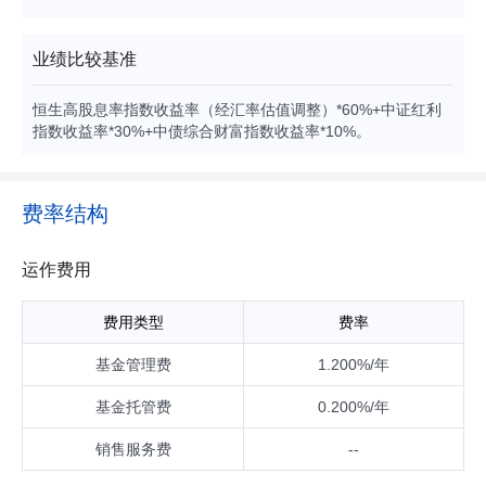
合作谅解备忘录的国家或地区证券市场挂牌交易的普通股、优
先股、全球存托凭证和美国存托凭证、房地产信托凭证；港股
通机制下允许买卖的规定范围内的香港联合交易所上市的股
业绩比较基准
票；政府债券、公司债券、可转换债券、住房按揭支持证券、
资产支持证券等及经中国证监会认可的国际金融组织发行的证
恒生高股息率指数收益率（经汇率估值调整）*60%+中证红利
券；银行存款、可转让存单、银行承兑汇票、银行票据、商业
指数收益率*30%+中债综合财富指数收益率*10%。
票据、回购协议、短期政府债券等货币市场工具；远期合约、
互换及经中国证监会认可的境外交易所上市交易的权证、期
权、期货等金融衍生产品；与固定收益、股权、信用、商品指
数、基金等标的物挂钩的结构性投资产品。本基金可以进行境
费率结构
外证券借贷交易、境外正回购交易、逆回购交易。 针对境内投
资，本基金可投资于国内依法发行上市的股票（包括主板、创
业板、中小板及其他经中国证监会核准或注册上市的股票）、
运作费用
存托凭证、债券（国家债券、央行票据、地方政府债券、金融
债券、企业债券、公司债券、公开发行的次级债券、可转换债
费用类型
费率
券、可交换债券、可分离交易可转债的纯债部分、短期融资券
（含超短期融资券）、中期票据等）、资产支持证券、债券回
基金管理费
1.200%/年
购、银行存款（包括定期存款、协议存款、通知存款等）、同
业存单、衍生产品（股指期货、国债期货）；法律法规或中国
基金托管费
0.200%/年
证监会允许基金投资的其他金融工具（但须符合中国证监会的
相关规定）。 股票及存托凭证投资占基金资产的比例为60%-9
销售服务费
--
5%，其中投资于本基金界定的红利精选股票及存托凭证的比例
不低于非现金基金资产的80%；本基金投资于境外资产的比例