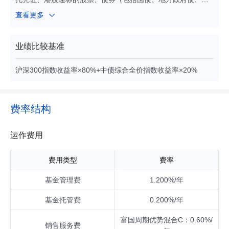
融债、企业债、公司债、次级债、可转换债券、分离交易可转
查看更多
债、央行票据、中期票据、短期融资券（含超短期融资券）、
可交换债券、中小企业私募债券）、资产支持证券、债券回
购、银行存款（包括定期存款、协议存款、通知存款等）、同
业绩比较基准
业存单、衍生工具（权证、股指期货、国债期货等）以及法律
法规或中国证监会允许基金投资的其他金融工具(但须符合中国
沪深300指数收益率×80%+中债综合全价指数收益率×20%
证监会的相关规定)。 股票及存托凭证投资占基金资产的比例为
60%-95%（其中，投资于港股通标的股票的比例占股票资产的
0-50%），其中投资于周期优势主题相关的股票及存托凭证不
低于非现金基金资产的80%。
费率结构
运作费用
费用类型
费率
基金管理费
1.200%/年
基金托管费
0.200%/年
富国周期优势混合C：0.60%/
销售服务费