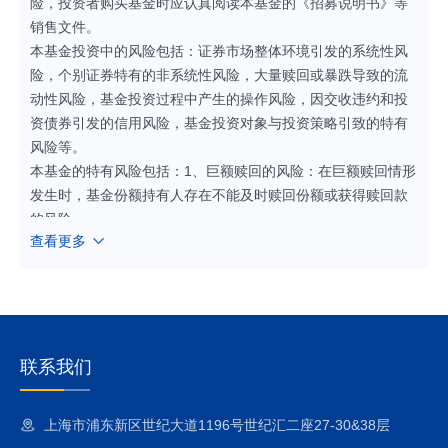
险，投资者购买基金时应认真阅读本基金的《招募说明书》等
销售文件。
本基金投资中的风险包括：证券市场整体环境引发的系统性风
险，个别证券特有的非系统性风险，大量赎回或暴跌导致的流
动性风险，基金投资过程中产生的操作风险，因交收违约和投
资债券引发的信用风险，基金投资对象与投资策略引致的特有
风险等。
本基金的特有风险包括：1、巨额赎回的风险：在巨额赎回情形
发生时，基金份额持有人存在不能及时赎回份额或获得赎回款
的风险。
查看更多
2、投资中小企业私募债券的风险：本基金的投资范围包括中小
企业私募债券，中小企业私募债是根据相关法律法规由非上市
中小企业采用非公开方式发行的债券。中小企业私募债的风险
主要包括信用风险、流动性风险、市场风险等。
3、资产支持证券投资风险：资产支持证券存在信用风险、利率
风险、流动性风险、提前偿付风险、操作风险和法律风险等。
联系我们
4、股指期货投资风险：期货市场与现货市场不同，采取保证金
交易，风险较现货市场更高。虽然本基金对股指期货的投资仅
上海市浦东新区世纪大道1196号世纪汇二座27-30&38层
限于现金管理和套期保值等用途，在极端情况下，期货市场波