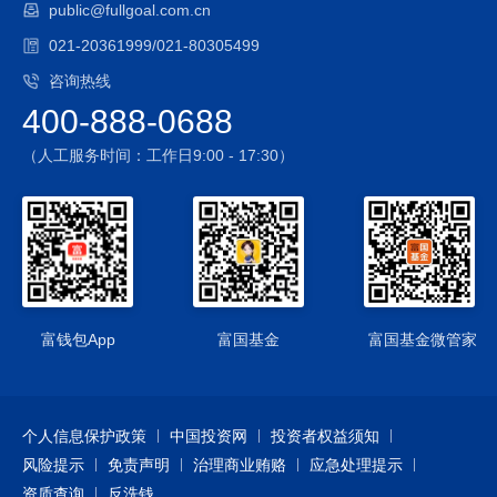
public@fullgoal.com.cn
动仍可能对基金资产造成不良影响。
5、国债期货投资风险：本基金的投资范围包括国债期货，国债
021-20361999/021-80305499
期货的投资可能面临市场风险、基差风险、流动性风险。
咨询热线
6、港股通每日额度限制：港股通业务实施每日额度限制。在联
400-888-0688
交所开市前时段，当日额度使用完毕的，新增的买单申报将面
临失败的风险；在联交所持续交易时段或收市竞价交易时段，
（人工服务时间：工作日9:00 - 17:30）
港股通当日额度使用完毕的，当日本基金将面临不能通过港股
通进行买入交易的风险。
7、汇率风险：本基金将投资港股通标的股票，面临汇率风险，
汇率波动可能对基金的投资收益造成损失。
8、境外投资风险
（1）本基金将通过港股通投资于香港市场，在市场进入、可投
资对象、税务政策等方面都有一定的限制，而且此类限制可能
富钱包App
富国基金
富国基金微管家
会不断调整，对投资收益以及正常的申购赎回产生直接或间接
的影响。（2）香港市场交易规则有别于内地 A 股市场规则，
会面临港股通机制下因投资环境、投资标的、市场制度以及交
个人信息保护政策
中国投资网
投资者权益须知
易规则等差异带来的特有风险。参与香港股票投资还将面临包
风险提示
括但不限于如下特殊风险：涨跌幅限制、流动性风险、在暂停
免责声明
治理商业贿赂
应急处理提示
服务期间无法进行港股通交易的风险、特殊交易风险和代理投
资质查询
反洗钱