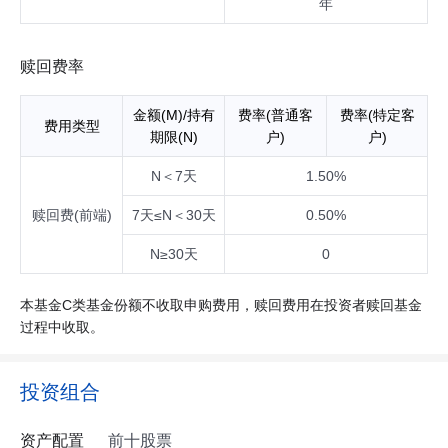
年
赎回费率
金额(M)/持有
费率(普通客
费率(特定客
费用类型
期限(N)
户)
户)
N＜7天
1.50%
赎回费(前端)
7天≤N＜30天
0.50%
N≥30天
0
本基金C类基金份额不收取申购费用，赎回费用在投资者赎回基金
过程中收取。
投资组合
资产配置
前十股票