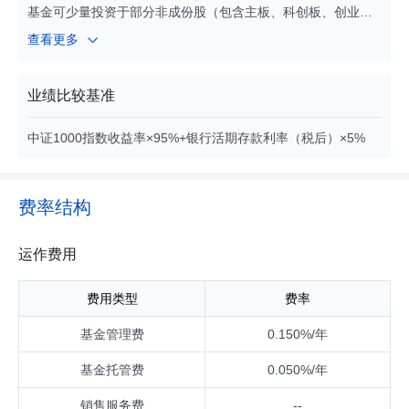
基金可少量投资于部分非成份股（包含主板、科创板、创业板
及其他经中国证监会允许发行的股票）、存托凭证、债券（包
查看更多
含国债、央行票据、地方政府债券、政府支持机构债券、政府
支持债券、金融债券、企业债券、公司债券、次级债券、可转
换债券、可交换债券、可分离交易可转债、短期融资券（含超
业绩比较基准
短期融资券）、中期票据等）、资产支持证券、债券回购、银
行存款、同业存单、衍生工具（股指期货、国债期货、股票期
中证1000指数收益率×95%+银行活期存款利率（税后）×5%
权等）、货币市场工具以及中国证监会允许基金投资的其他金
融工具（但须符合中国证监会相关规定）。 本基金可根据法律
法规的规定参与融资及转融通证券出借业务。
费率结构
运作费用
费用类型
费率
基金管理费
0.150%/年
基金托管费
0.050%/年
销售服务费
--