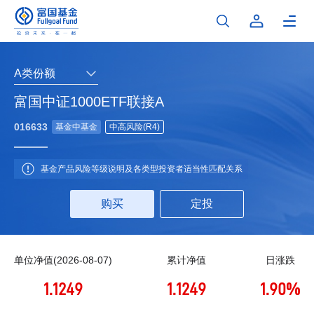
A类份额
富国中证1000ETF联接A
016633
基金中基金
中高风险(R4)
基金产品风险等级说明及各类型投资者适当性匹配关系
购买
定投
单位净值(2026-08-07)
累计净值
日涨跌
1.1249
1.1249
1.90%