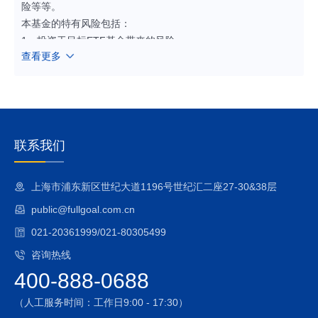
险等等。
本基金的特有风险包括：
1、投资于目标ETF基金带来的风险
查看更多
本基金为目标ETF联接基金，投资于目标ETF的比例不得低于
基金资产净值的90%，因此，本基金将面临例如目标ETF的管
理风险与操作风险、目标ETF特有风险（包括基金份额二级市
场交易价格折溢价的风险、参考IOPV决策和IOPV计算错误的风
险、退市风险、申购/赎回失败的风险、沪市成份证券申赎处理
规则带来的风险、基金份额赎回对价的变现风险、套利风险、
联系我们
申购赎回清单差错风险、第三方机构服务的风险及投资特定品
种的投资风险等）、目标ETF的技术风险等风险。
上海市浦东新区世纪大道1196号世纪汇二座27-30&38层
2、指数化投资的风险
public@fullgoal.com.cn
本基金的指数化投资风险包括标的指数的风险、跟踪误差控制
未达约定目标的风险、成份股停牌的风险和指数编制机构停止
021-20361999/021-80305499
服务的风险等。
咨询热线
3、股指期货、国债期货的投资风险
400-888-0688
本基金可按照基金合同的约定投资股指期货、国债期货。期货
市场与现货市场不同，采取保证金交易，风险较现货市场更
（人工服务时间：工作日9:00 - 17:30）
高。虽然本基金对股指期货、国债期货的投资仅限于现金管理