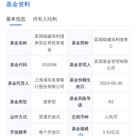
金经理；自2025年11月起任富国稳健添利债券型证券投资基金
基金资料
基金经理；自2025年11月起任富国兴享回报6个月持有期混合
型证券投资基金基金经理；自2025年11月起任富国优化增强债
券型证券投资基金基金经理；具有基金从业资格。
基本信息
持有人结构
富国稳健添利债
富国稳健添利债券
基金名称
券型证券投资基
基金简称
C
金
富国基金管理有限
基金代码
018394
基金管理人
公司
上海浦东发展银
基金份额生
基金托管人
2023-05-30
行股份有限公司
效日
基金风险等
基金类型
债券型
R2
级
运作方式
普通开放式
交易币种
人民币
基金规模
开放频率
每个开放日
3.52亿元