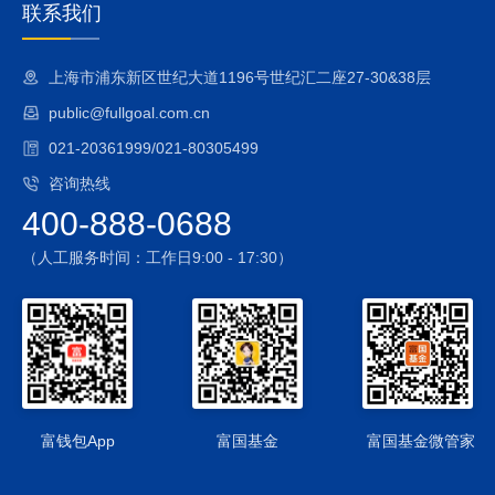
资产的20%，在通常情况下本基金的预期风险水平高于纯债基
联系我们
金。本基金管理人将发挥专业研究优势，加强对市场、证券基
本面的深入研究，持续优化组合配置，以控制特定风险。
上海市浦东新区世纪大道1196号世纪汇二座27-30&38层
2、基金合同提前终止的风险
public@fullgoal.com.cn
基金合同生效后，连续50个工作日出现基金份额持有人数量不
满200人或者基金资产净值低于5000万元情形的，基金合同终
021-20361999/021-80305499
止，不需召开基金份额持有人大会。故基金合同存在提前终止
咨询热线
的风险。
400-888-0688
3、资产支持证券投资风险
本基金可投资资产支持证券，存在一定的流动性风险、违约风
（人工服务时间：工作日9:00 - 17:30）
险、信用风险、现金流预测风险、操作风险。
4、国债期货投资风险
国债期货的投资可能面临市场风险、基差风险、流动性风险。
5、信用衍生品投资风险
为对冲信用风险，本基金可能投资于信用衍生品。信用衍生品
的投资可能面临流动性风险、偿付风险以及价格波动风险等。
6、本基金可以投资于港股通标的股票，投资风险包括：
富钱包App
富国基金
富国基金微管家
（1）本基金将通过“港股通”投资于香港市场，在市场进入、投
资额度、可投资对象、税务政策等方面都有一定的限制，而且