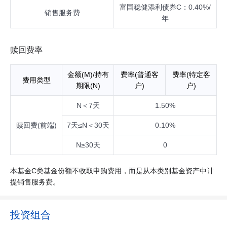
保证金、应收申购款等。其中，计入上述权益类资产的混合型
富国稳健添利债券C：0.40%/
基金需符合下列两个条件之一： 1、基金合同约定股票及存托
销售服务费
年
凭证资产投资比例不低于基金资产60%的混合型基金； 2、根
据基金披露的定期报告，最近四个季度中任一季度股票及存托
凭证资产占基金资产比例均不低于60%的混合型基金。
赎回费率
金额(M)/持有
费率(普通客
费率(特定客
费用类型
期限(N)
户)
户)
N＜7天
1.50%
赎回费(前端)
7天≤N＜30天
0.10%
N≥30天
0
本基金C类基金份额不收取申购费用，而是从本类别基金资产中计
提销售服务费。
投资组合