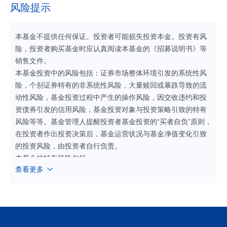
风险提示
本基金不提供任何保证。投资者可能损失投资本金。投资有风
险，投资者购买基金时应认真阅读本基金的《招募说明书》等
销售文件。
本基金投资中的风险包括：证券市场整体环境引发的系统性风
险，个别证券特有的非系统性风险，大量赎回或暴跌导致的流
动性风险，基金投资过程中产生的操作风险，因交收违约和投
资债券引发的信用风险，基金投资对象与投资策略引致的特有
风险等等。基金管理人提醒投资者基金投资的“买者自负”原则，
在投资者作出投资决策后，基金运营状况与基金净值变化引致
的投资风险，由投资者自行负责。
本基金的特有风险包括：
查看更多
1、本基金为债券型基金，本基金对债券资产的投资比例不低于
基金资产的80%，债券市场的变化会影响到基金业绩，基金净
值表现因此可能受到影响。本基金为二级债基，对股票、存托
凭证、股票型基金、混合型基金等权益类资产及可转换债券、
分离交易可转债、可交换债券资产的合计投资比例不超过基金