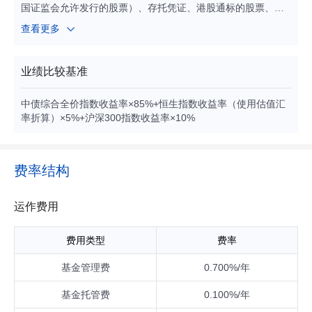
国证监会允许发行的股票）、存托凭证、港股通标的股票、债
券（包括国债、地方政府债券、央行票据、金融债、企业债、
查看更多
公司债、次级债、可转换债券、分离交易可转债、可交换债
券、短期融资券（含超短期融资券）、政府支持债券、政府支
持机构债券、中期票据等）、资产支持证券、债券回购、银行
业绩比较基准
存款（包括定期存款、协议存款、通知存款等）、同业存单、
现金等货币市场工具、信用衍生品、国债期货、经中国证监会
中债综合全价指数收益率×85%+恒生指数收益率（使用估值汇
依法核准或注册的公开募集证券投资基金（包括全市场的股票
率折算）×5%+沪深300指数收益率×10%
型ETF及基金管理人旗下的股票型基金、计入权益类资产的混
合型基金，不包括QDII基金、香港互认基金、基金中基金、其
他可投资公募基金的非基金中基金、货币市场基金、非本基金
管理人管理的基金（全市场的股票型ETF除外））等，以及法
费率结构
律法规或中国证监会允许投资的其他金融工具（但须符合中国
证监会的相关规定）。 基金的投资组合比例为：本基金对债券
资产的投资比例不低于基金资产的80%，本基金对股票、存托
运作费用
凭证、股票型基金、混合型基金等权益类资产及可转换债券、
分离交易可转债、可交换债券资产的合计投资比例不超过基金
费用类型
费率
资产的20%，其中投资于港股通标的股票的比例不超过股票资
产的50%；本基金持有其他基金，其市值不超过基金资产净值
基金管理费
0.700%/年
的10%；每个交易日日终在扣除国债期货合约需缴纳的交易保
证金后，本基金持有的现金或者到期日在一年以内的政府债券
基金托管费
0.100%/年
不低于基金资产净值的5%，其中现金不包括结算备付金、存出