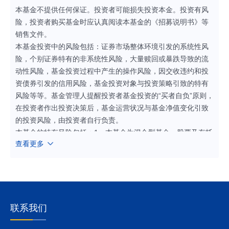
本基金不提供任何保证。投资者可能损失投资本金。投资有风
险，投资者购买基金时应认真阅读本基金的《招募说明书》等
销售文件。
本基金投资中的风险包括：证券市场整体环境引发的系统性风
险，个别证券特有的非系统性风险，大量赎回或暴跌导致的流
动性风险，基金投资过程中产生的操作风险，因交收违约和投
资债券引发的信用风险，基金投资对象与投资策略引致的特有
风险等等。基金管理人提醒投资者基金投资的“买者自负”原则，
在投资者作出投资决策后，基金运营状况与基金净值变化引致
的投资风险，由投资者自行负责。
本基金的特有风险包括：1、本基金为混合型基金，股票及存托
查看更多
凭证投资占基金资产的比例为60%-95%（其中，港股通标的股
票占股票资产的比例为0%-50%）。内地和港股通标的股票市
场和债券市场的变化均会影响到基金业绩表现，基金净值表现
因此可能受到影响。本基金管理人将发挥专业研究优势，加强
对市场、证券基本面的深入研究，持续优化组合配置，以控制
特定风险。
联系我们
2、股指期货投资风险