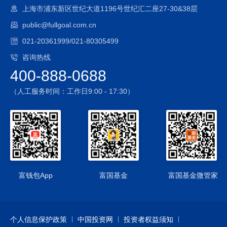
本基金可投资股指期货，股指期货的投资可能面临价格波动较
上海市浦东新区世纪大道1196号世纪汇二座27-30&38层
大风险、强制平仓风险等。
public@fullgoal.com.cn
3、国债期货投资风险
本基金投资范围包括国债期货，国债期货的投资可能面临市场
021-20361999/021-80305499
风险、基差风险、流动性风险。
咨询热线
4、股票期权投资风险
400-888-0688
本基金投资股票期权，股票期权投资可能面临市场风险、基差
风险、流动性风险、保证金风险和信用风险等
（人工服务时间：工作日9:00 - 17:30）
5、资产支持证券投资风险
本基金可投资资产支持证券，资产支持证券在国内市场尚处发
展初期，具有低流动性、高收益的特征，并存在一定的投资风
险。
6、本基金可以投资于港股通标的股票，投资风险包括：
1）本基金将通过“港股通”投资于香港市场，在市场进入、投资
额度、可投资对象、税务政策等方面都有一定的限制，而且此
富钱包App
富国基金
富国基金微管家
类限制可能会不断调整，这些限制因素的变化可能对本基金进
入或退出当地市场造成障碍，从而对投资收益以及正常的申购
赎回产生直接或间接的影响。
个人信息保护政策
中国投资网
投资者权益须知
2）香港市场交易规则有别于内地A股市场规则，此外，在港股