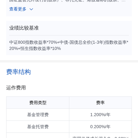
券（包括国债、地方政府债、金融债、企业债、公司债、政府
查看更多
支持债券、政府支持机构债、次级债、可转换债券、分离交易
可转换债券、央行票据、中期票据、短期融资券（含超短期融
资券）、可交换债券）、资产支持证券、债券回购、银行存款
业绩比较基准
（包括定期存款、协议存款、通知存款等）、同业存单、股指
期货、信用衍生品、国债期货、股票期权以及法律法规或中国
中证800指数收益率*70%+中债-国债总全价(1-3年)指数收益率*
证监会允许基金投资的其他金融工具（但须符合中国证监会的
20%+恒生指数收益率*10%
相关规定）。 基金的投资组合比例为：股票及存托凭证投资占
基金资产的比例为60%-95%（其中，港股通标的股票占股票资
产的比例为0%-50%）；每个交易日日终在扣除股指期货合
约、国债期货合约和股票期权合约需缴纳的交易保证金后，现
费率结构
金或者到期日在一年以内的政府债券不低于基金资产净值的
5%，其中现金不包括结算备付金、存出保证金、应收申购款
等。
运作费用
费用类型
费率
基金管理费
1.200%/年
基金托管费
0.200%/年