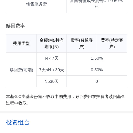
富国价值成长混合C：0.60%/
销售服务费
年
赎回费率
金额(M)/持有
费率(普通客
费率(特定客
费用类型
期限(N)
户)
户)
N＜7天
1.50%
赎回费(前端)
7天≤N＜30天
0.50%
N≥30天
0
本基金C类基金份额不收取申购费用，赎回费用在投资者赎回基金
过程中收取。
投资组合