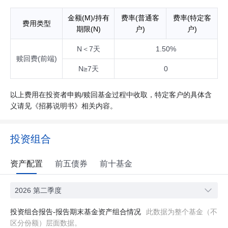
金额(M)/持有
费率(普通客
费率(特定客
费用类型
期限(N)
户)
户)
N＜7天
1.50%
赎回费(前端)
N≥7天
0
以上费用在投资者申购/赎回基金过程中收取，特定客户的具体含
义请见《招募说明书》相关内容。
投资组合
资产配置
前五债券
前十基金
2026 第二季度
投资组合报告-报告期末基金资产组合情况
此数据为整个基金（不
区分份额）层面数据。