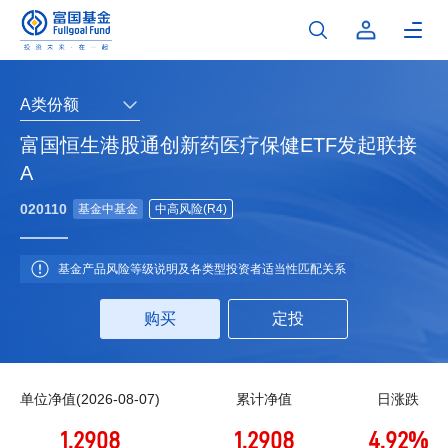
A类份额
富国恒生港股通创新药医疗保健ETF发起联接
A
020110
基金中基金
中高风险(R4)
基金产品风险等级说明及各类型投资者适当性匹配关系
购买
定投
单位净值(2026-08-07)
累计净值
日涨跌
1.2908
1.2908
4.92%