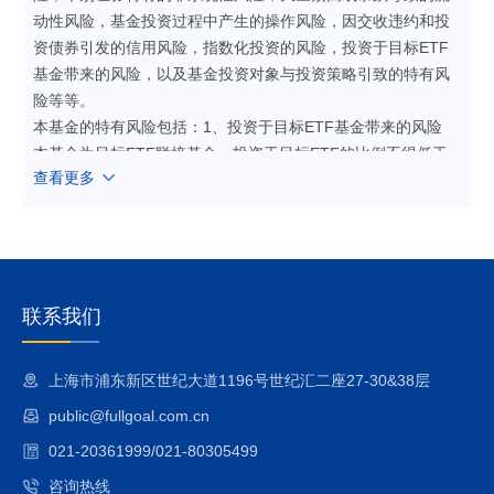
动性风险，基金投资过程中产生的操作风险，因交收违约和投
资债券引发的信用风险，指数化投资的风险，投资于目标ETF
基金带来的风险，以及基金投资对象与投资策略引致的特有风
险等等。
本基金的特有风险包括：1、投资于目标ETF基金带来的风险
本基金为目标ETF联接基金，投资于目标ETF的比例不得低于
查看更多
基金资产净值的90%，因此，本基金将面临例如目标ETF的管
理风险与操作风险、目标ETF特有风险（包括基金份额二级市
场交易价格折溢价的风险、套利风险、参考IOPV决策和IOPV计
算错误的风险、申购赎回清单差错风险、申购及赎回风险、基
金管理人代理申赎投资者买券卖券的风险、退市风险、终止清
盘风险、第三方机构服务的风险、投资特定品种的特有风险
联系我们
等）、目标ETF的技术风险等风险。
2、指数化投资的风险
上海市浦东新区世纪大道1196号世纪汇二座27-30&38层
本基金的指数化投资风险包括标的指数的风险、跟踪误差控制
public@fullgoal.com.cn
未达约定目标的风险、成份股停牌的风险和指数编制机构停止
服务的风险等。
021-20361999/021-80305499
3、本基金可以投资于港股通标的股票，投资风险包括：
咨询热线