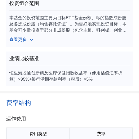
投资组合范围
本基金的投资范围主要为目标ETF基金份额、标的指数成份股
及备选成份股（均含存托凭证）。为更好地实现投资目标，本
基金可少量投资于部分非成份股（包含主板、科创板、创业板
及其他经中国证监会允许发行的股票、港股通标的股票）、存
查看更多
托凭证、债券（包含国债、央行票据、地方政府债券、政府支
持机构债券、政府支持债券、金融债券、企业债券、公司债
券、次级债券、可转换债券、可交换债券、可分离交易可转
业绩比较基准
债、短期融资券（含超短期融资券）、中期票据等）、资产支
持证券、债券回购、银行存款、同业存单、衍生工具（股指期
恒生港股通创新药及医疗保健指数收益率（使用估值汇率折
货、国债期货、股票期权等）、货币市场工具以及中国证监会
算）×95%+银行活期存款利率（税后）×5%
允许基金投资的其他金融工具（但须符合中国证监会相关规
定）。 本基金可根据法律法规的规定参与融资及转融通证券出
借业务。 如法律法规或监管机构以后允许基金投资其他品种，
基金管理人在履行适当程序后，可以将其纳入投资范围。 基金
费率结构
的投资组合比例为：本基金投资于目标ETF的比例不得低于基
金资产净值的90%。每个交易日日终，在扣除股指期货合约、
国债期货合约和股票期权合约需缴纳的交易保证金后，现金或
运作费用
者到期日在一年以内的政府债券不低于基金资产净值的5%，其
中现金不包括结算备付金、存出保证金、应收申购款等。 如法
费用类型
费率
律法规或监管机构对该比例要求有变更的，在履行适当程序