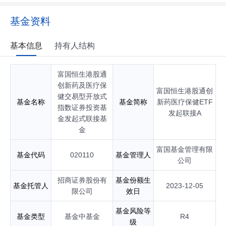
券投资基金（QDII）基金经理；自2023年06月起任富国恒生港
股通创新药及医疗保健交易型开放式指数证券投资基金基金经
基金资料
理；自2023年12月起任富国恒生港股通创新药及医疗保健交易
型开放式指数证券投资基金发起式联接基金基金经理；自2024
年10月起任富国大盘价值量化精选混合型证券投资基金基金经
基本信息
持有人结构
理；自2025年05月起任富国恒生港股通汽车主题交易型开放式
指数证券投资基金基金经理；自2025年06月起任富国国证港股
富国恒生港股通
通消费主题交易型开放式指数证券投资基金基金经理；自2025
年06月起任富国恒指港股通交易型开放式指数证券投资基金基
创新药及医疗保
富国恒生港股通创
金经理；自2025年07月起任富国中证港股通科技交易型开放式
健交易型开放式
基金名称
基金简称
新药医疗保健ETF
指数证券投资基金基金经理；自2025年07月起任富国恒生港股
指数证券投资基
发起联接A
通汽车主题交易型开放式指数证券投资基金发起式联接基金基
金发起式联接基
金经理；自2025年08月起任富国中证港股通高股息投资交易型
金
开放式指数证券投资基金基金经理；自2025年09月起任富国中
证港股通科技交易型开放式指数证券投资基金发起式联接基金
富国基金管理有限
基金代码
020110
基金管理人
基金经理；具有基金从业资格。
公司
招商证券股份有
基金份额生
基金托管人
2023-12-05
限公司
效日
基金风险等
基金类型
基金中基金
R4
级