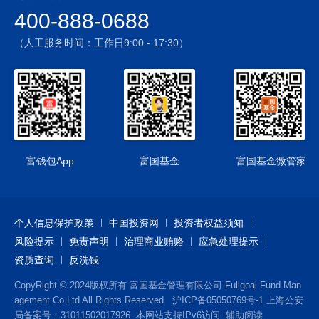
1）本基金将通过“港股通”投资于香港市场，在市场进入、投资
400-888-0688
额度、可投资对象、税务政策等方面都有一定的限制，而且此
类限制可能会不断调整，这些限制因素的变化可能对本基金进
（人工服务时间：工作日9:00 - 17:30）
入或退出当地市场造成障碍，从而对投资收益以及正常的申购
赎回产生直接或间接的影响。
2）香港市场交易规则有别于内地A股市场规则，此外，在港股
通下参与香港股票投资还将面临包括但不限于如下特殊风险：
涨跌幅限制、交易日不同、临时停市、交易机制、代理投票、
汇率风险、港股通每日额度限制等。
4、股指期货、国债期货的投资风险
富钱包App
富国基金
富国基金微管家
本基金可按照基金合同的约定投资股指期货、国债期货。期货
市场与现货市场不同，采取保证金交易，风险较现货市场更
高。虽然本基金对股指期货、国债期货的投资仅限于现金管理
个人信息保护政策
中国投资网
投资者权益须知
和套期保值等用途，在极端情况下，期货市场波动仍可能对基
风险提示
金资产造成不良影响。
免责声明
治理商业贿赂
应急处理提示
5、股票期权的投资风险
资质查询
反洗钱
本基金可投资股票期权，若投资股票期权所面临的主要风险是
CopyRight © 2024版权所有 富国基金管理有限公司 Fullgoal Fund Man
衍生品价格波动带来的市场风险；衍生品基础资产交易量大于
agement Co.Ltd All Rights Reserved
沪ICP备05050769号-1
上海公安
市场可报价的交易量而产生的流动性风险；衍生品合约价格和
局备案号：31011502017926. 本网站支持IPv6访问
辅助阅读