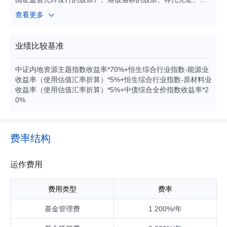
券（包括国债、地方政府债、金融债、企业债、公司债、政府
查看更多
支持债券、政府支持机构债、次级债、可转换债券、分离交易
可转换债券、央行票据、中期票据、短期融资券（含超短期融
资券）、可交换债券）、资产支持证券、债券回购、银行存款
业绩比较基准
（包括定期存款、协议存款、通知存款等）、同业存单、股指
期货、信用衍生品、国债期货、股票期权以及法律法规或中国
中证内地资源主题指数收益率*70%+恒生综合行业指数-能源业
证监会允许基金投资的其他金融工具（但须符合中国证监会的
收益率（使用估值汇率折算）*5%+恒生综合行业指数-原材料业
相关规定）。 如法律法规或监管机构以后允许基金投资其他品
收益率（使用估值汇率折算）*5%+中债综合全价指数收益率*2
种，基金管理人在履行适当程序后，可以将其纳入投资范围。
0%
基金的投资组合比例为：本基金股票及存托凭证投资占基金资
产的比例为60%-95%（其中，投资于港股通标的股票的比例占
股票资产的比例为0%-50%），投资于资源主题相关股票及存
托凭证的比例不低于非现金基金资产的80%；每个交易日日终
费率结构
在扣除股指期货合约、国债期货合约和股票期权合约需缴纳的
交易保证金后，现金或者到期日在一年以内的政府债券不低于
基金资产净值的5%，其中现金不包括结算备付金、存出保证
运作费用
金、应收申购款等。 如果法律法规或监管机构对该比例要求有
变更的，在履行适当程序后，以变更后的比例为准，本基金的
费用类型
费率
投资比例会做相应调整。
基金管理费
1.200%/年