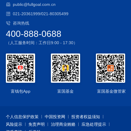
public@fullgoal.com.cn
保证金交易具有杠杆性，当出现不利行情时，股价指数微小的
变动就可能会使投资人权益遭受较大损失。
021-20361999/021-80305499
3、国债期货的投资风险
咨询热线
本基金投资范围包括国债期货，国债期货的投资可能面临市场
400-888-0688
风险、基差风险、流动性风险。
4、股票期权的投资风险
（人工服务时间：工作日9:00 - 17:30）
本基金投资股票期权，股票期权投资可能面临市场风险、流动
性风险、基差风险、保证金风险、信用风险以及各类操作风险
等
5、资产支持证券的投资风险
本基金可投资资产支持证券，资产支持证券在国内市场尚处发
展初期，具有低流动性、高收益的特征，并存在一定的投资风
险。
富钱包App
富国基金
富国基金微管家
6、本基金可以投资于港股通标的股票，投资风险包括：
1）本基金将通过“港股通”投资于香港市场，在市场进入、投资
额度、可投资对象、税务政策等方面都有一定的限制，而且此
个人信息保护政策
中国投资网
投资者权益须知
类限制可能会不断调整，这些限制因素的变化可能对本基金进
风险提示
入或退出当地市场造成障碍，从而对投资收益以及正常的申购
免责声明
治理商业贿赂
应急处理提示