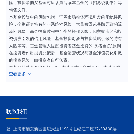
险，投资者购买基金时应认真阅读本基金的《招募说明书》等
销售文件。
本基金投资中的风险包括：证券市场整体环境引发的系统性风
险，个别证券特有的非系统性风险，大量赎回或暴跌导致的流
动性风险，基金投资过程中产生的操作风险，因交收违约和投
资债券引发的信用风险，基金投资对象与投资策略引致的特有
风险等等。基金管理人提醒投资者基金投资的“买者自负”原则，
在投资者作出投资决策后，基金运营状况与基金净值变化引致
的投资风险，由投资者自行负责。
本基金的特有风险包括：1、本基金为混合型基金，本基金股票
查看更多
及存托凭证投资占基金资产的比例为60%-95%（其中，投资于
港股通标的股票的比例占股票资产的比例为0%-50%），投资
于资源主题相关股票及存托凭证的比例不低于非现金基金资产
的80%。内地和港股通标的股票市场和债券市场的变化均会影
响到基金业绩表现，基金净值表现因此可能受到影响。本基金
管理人将发挥专业研究优势，加强对市场、证券基本面的深入
联系我们
研究，持续优化组合配置，以控制特定风险。
2、股指期货的投资风险
上海市浦东新区世纪大道1196号世纪汇二座27-30&38层
本基金可投资股指期货，股指期货采用保证金交易制度，由于