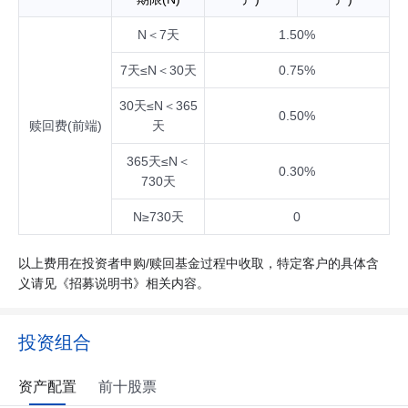
N＜7天
1.50%
7天≤N＜30天
0.75%
30天≤N＜365
0.50%
赎回费(前端)
天
365天≤N＜
0.30%
730天
N≥730天
0
以上费用在投资者申购/赎回基金过程中收取，特定客户的具体含
义请见《招募说明书》相关内容。
投资组合
资产配置
前十股票