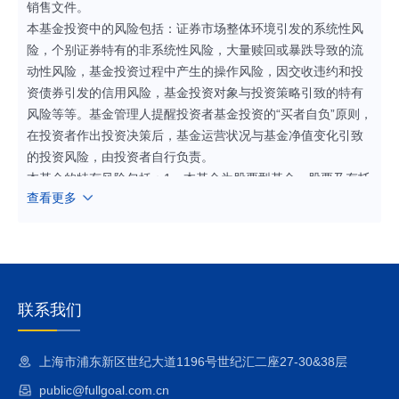
销售文件。
本基金投资中的风险包括：证券市场整体环境引发的系统性风
险，个别证券特有的非系统性风险，大量赎回或暴跌导致的流
动性风险，基金投资过程中产生的操作风险，因交收违约和投
资债券引发的信用风险，基金投资对象与投资策略引致的特有
风险等等。基金管理人提醒投资者基金投资的“买者自负”原则，
在投资者作出投资决策后，基金运营状况与基金净值变化引致
的投资风险，由投资者自行负责。
本基金的特有风险包括：1、本基金为股票型基金，股票及存托
查看更多
凭证投资占基金资产的比例为80%-95%（其中，港股通标的股
票投资占股票资产的比例为0%-50%）。内地和港股通标的股
票市场和债券市场的变化均会影响到基金业绩表现，基金净值
表现因此可能受到影响。本基金管理人将发挥专业研究优势，
加强对市场、证券基本面的深入研究，持续优化组合配置，以
控制特定风险。
联系我们
2、股指期货投资风险
本基金可投资股指期货，股指期货采用保证金交易制度，由于
上海市浦东新区世纪大道1196号世纪汇二座27-30&38层
保证金交易具有杠杆性，当出现不利行情时，股价指数微小的
public@fullgoal.com.cn
变动就可能会使投资人权益遭受较大损失。