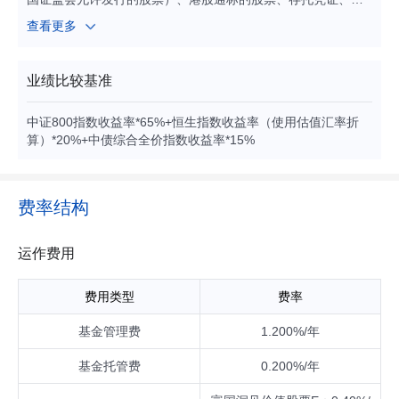
券（包括国债、地方政府债、金融债、企业债、公司债、政府
查看更多
支持债券、政府支持机构债、次级债、可转换债券、分离交易
可转换债券、央行票据、中期票据、短期融资券（含超短期融
资券）、可交换债券）、资产支持证券、债券回购、银行存款
业绩比较基准
（包括定期存款、协议存款、通知存款等）、同业存单、股指
期货、信用衍生品、国债期货、股票期权以及法律法规或中国
中证800指数收益率*65%+恒生指数收益率（使用估值汇率折
证监会允许基金投资的其他金融工具（但须符合中国证监会的
算）*20%+中债综合全价指数收益率*15%
相关规定）。 如法律法规或监管机构以后允许基金投资其他品
种，基金管理人在履行适当程序后，可以将其纳入投资范围。
基金的投资组合比例为：本基金股票及存托凭证投资占基金资
产的比例为80%-95%（其中，港股通标的股票投资占股票资产
费率结构
的比例为0%-50%）；每个交易日日终在扣除股指期货合约、
国债期货合约和股票期权合约需缴纳的交易保证金后，现金或
者到期日在一年以内的政府债券不低于基金资产净值的5%，其
运作费用
中现金不包括结算备付金、存出保证金、应收申购款等。 如果
法律法规或监管机构对该比例要求有变更的，在履行适当程序
费用类型
费率
后，以变更后的比例为准，本基金的投资比例会做相应调整。
基金管理费
1.200%/年
基金托管费
0.200%/年