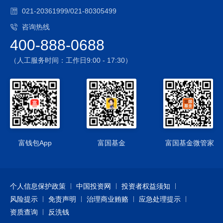
3、国债期货投资风险
021-20361999/021-80305499
本基金投资范围包括国债期货，国债期货的投资可能面临市场
咨询热线
风险、基差风险、流动性风险。
400-888-0688
4、股票期权投资风险
本基金可投资股票期权，投资股票期权所面临的主要风险是市
（人工服务时间：工作日9:00 - 17:30）
场风险、流动性风险、基差风险、保证金风险、信用风险以及
各类操作风险等。
5、资产支持证券投资风险
本基金可投资资产支持证券，存在一定的流动性风险、违约风
险、信用风险、现金流预测风险、操作风险等。
6、本基金可以投资于港股通标的股票，投资风险包括：
1）本基金将通过“港股通”投资于香港市场，在市场进入、投资
富钱包App
富国基金
富国基金微管家
额度、可投资对象、税务政策等方面都有一定的限制，而且此
类限制可能会不断调整，这些限制因素的变化可能对本基金进
入或退出当地市场造成障碍，从而对投资收益以及正常的申购
个人信息保护政策
中国投资网
投资者权益须知
赎回产生直接或间接的影响。
风险提示
2）香港市场交易规则有别于内地A股市场规则，此外，在港股
免责声明
治理商业贿赂
应急处理提示
通下参与香港股票投资还将面临包括但不限于如下特殊风险：
资质查询
反洗钱