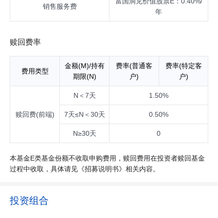
富国洞见价值股票E：0.40%/
销售服务费
年
赎回费率
金额(M)/持有
费率(普通客
费率(特定客
费用类型
期限(N)
户)
户)
N＜7天
1.50%
赎回费(前端)
7天≤N＜30天
0.50%
N≥30天
0
本基金E类基金份额不收取申购费用，赎回费用在投资者赎回基金
过程中收取，具体请见《招募说明书》相关内容。
投资组合