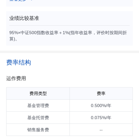
定。其中，股票及存托凭证资产投资比例不低于基金资产的9
0%，投资于中证500指数成份股和备选成份股（均含存托凭
证）的资产不低于股票资产的80%。
业绩比较基准
95%×中证500指数收益率＋1%(指年收益率，评价时按期间折
算)。
费率结构
运作费用
费用类型
费率
基金管理费
0.500%/年
基金托管费
0.075%/年
销售服务费
--