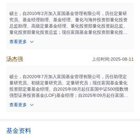
格。
硕士，自2010年2月加入富国基金管理有限公司，历任定量研
究员、基金经理助理、基金经理、量化与海外投资部量化投资
总监助理、高级定量基金经理、量化投资部量化投资副总监、
量化投资部量化投资总监；现任富国基金量化投资部量化投资
总监兼资深定量基金经理。自2014年11月起任富国中证红利指
查看更多
数增强型证券投资基金基金经理；自2014年11月起任富国沪深
300增强证券投资基金基金经理；自2014年11月起任富国中证5
00指数增强型证券投资基金(LOF)基金经理；自2014年11月起
汤杰强
上任时间:2025-08-11
任上证综指交易型开放式指数证券投资基金基金经理；自2015
年10月起任富国上证综指交易型开放式指数证券投资基金联接
基金基金经理；自2018年05月起任富国中证1000指数增强型证
硕士，自2020年7月加入富国基金管理有限公司，历任助理定
券投资基金（LOF）基金经理；自2019年01月起任富国MSCI
量研究员、初级定量研究员、定量研究员；现任富国基金量化
中国A股国际通指数增强型证券投资基金基金经理；自2020年0
投资部定量基金经理。自2025年08月起任富国中证500指数增
2月起任富国量化对冲策略三个月持有期灵活配置混合型证券投
强型证券投资基金(LOF)基金经理；自2025年09月起任富国中
资基金基金经理；自2025年04月起任富国致盛量化选股股票型
证国企一带一路交易型开放式指数证券投资基金联接基金基金
查看更多
证券投资基金基金经理；自2025年05月起任富国上证科创板综
经理；自2025年09月起任富国中证央企创新驱动交易型开放式
合价格指数增强型证券投资基金基金经理；自2025年06月起任
指数证券投资基金联接基金基金经理；自2025年09月起任富国
富国致享量化选股股票型证券投资基金基金经理；具有基金从
中证央企创新驱动交易型开放式指数证券投资基金基金经理；
业资格。
自2025年09月起任富国中证国企一带一路交易型开放式指数证
基金资料
券投资基金基金经理；具有基金从业资格。