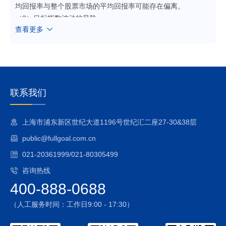
均回报率与整个股票市场的平均回报率可能存在偏离。
（2）目标指数波动的风险
查看更多
目标指数成份股的价格可能受到政治因素、经济因素、上市公
司经营状况、投资者心理和交易制度等各种因素的影响而波
动，导致指数波动，从而使基金收益水平发生变化，产生风
险。
（3）成份股停牌的风险
标的指数成份股可能因各种原因临时或长期停牌，发生成份股
联系我们
停牌时可能面临如下风险：
[1]基金可能因无法及时调整投资组合而导致跟踪偏离度和跟踪
上海市浦东新区世纪大道1196号世纪汇二座27-30&38层
误差扩大。
public@fullgoal.com.cn
[2]若成份股停牌时间较长，在约定时间内仍未能及时买入或卖
出的，由此可能影响投资者的投资损益并使基金产生跟踪偏离
021-20361999/021-80305499
度和跟踪误差。
咨询热线
[3]在极端情况下，标的指数成份股可能大面积停牌，基金可能
400-888-0688
无法及时卖出成份股以获取足额的现金，由此基金管理人可能
采取暂停赎回等流动性风险控制措施，投资者将面临无法赎回
（人工服务时间：工作日9:00 - 17:30）
全部或部分基金份额的风险。
（4）跟踪误差控制未达约定目标的风险