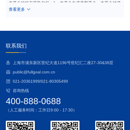
本基金的特有风险包括：1、本基金为债券型基金，本基金对债
查看更多
券资产的投资比例不低于基金资产的80%，本基金对股票及存
托凭证资产的投资比例不超过基金资产的20%，其中投资于港
股通标的股票的比例不超过股票资产的50%。内地和港股通标
的股票市场和债券市场的变化均会影响到基金业绩表现，基金
净值表现因此可能受到影响。本基金管理人将发挥专业研究优
势，加强对市场、证券基本面的深入研究，持续优化组合配
联系我们
置，以控制特定风险。
2、基金合同提前终止的风险
上海市浦东新区世纪大道1196号世纪汇二座27-30&38层
基金合同生效后，连续50个工作日出现基金份额持有人数量不
public@fullgoal.com.cn
满200人或者基金资产净值低于5000万元情形的，基金合同终
止，不需召开基金份额持有人大会。故基金合同存在提前终止
021-20361999/021-80305499
的风险。
咨询热线
3、资产支持证券投资风险
400-888-0688
资产支持证券在国内市场尚处发展初期，具有低流动性、高收
益的特征，并存在一定的投资风险。
（人工服务时间：工作日9:00 - 17:30）
4、国债期货投资风险
国债期货的投资可能面临市场风险、基差风险、流动性风险。
5、本基金可以投资于港股通标的股票，投资风险包括：