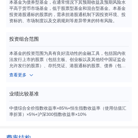
本基金为债券型基金，在通常情况下其预期收益及预期风险水
平高于货币市场基金，低于股票型基金和混合型基金。本基金
投资港股通标的股票的，需承担港股通机制下因投资环境、投
资标的、市场制度以及交易规则等差异带来的特有风险。
投资组合范围
本基金的投资范围为具有良好流动性的金融工具，包括国内依
法发行上市的股票（包括主板、创业板以及其他经中国证监会
允许发行的股票）、存托凭证、港股通标的股票、债券（包括
国债、地方政府债券、央行票据、金融债、企业债、公司债、
查看更多
次级债、可转换债券、分离交易可转债、可交换债券、短期融
资券（含超短期融资券）、政府支持债券、政府支持机构债
券、中期票据等）、资产支持证券、债券回购、银行存款（包
业绩比较基准
括定期存款、协议存款、通知存款等）、同业存单、现金等货
币市场工具、国债期货等，以及法律法规或中国证监会允许投
中债综合全价指数收益率×85%+恒生指数收益率（使用估值汇
资的其他金融工具（但须符合中国证监会的相关规定）。 基金
率折算）×5%+沪深300指数收益率×10%
的投资组合比例为：本基金对债券资产的投资比例不低于基金
资产的80%，本基金对股票及存托凭证资产的投资比例不超过
基金资产的20%，其中投资于港股通标的股票的比例不超过股
票资产的50%。每个交易日日终在扣除国债期货合约需缴纳的
费率结构