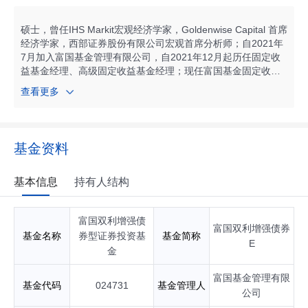
金基金经理；自2024年08月起任富国稳健双鑫债券型证券投资
基金基金经理；自2024年12月起任富国可转换债券证券投资基
金基金经理；自2025年10月起任富国稳进回报12个月持有期混
硕士，曾任IHS Markit宏观经济学家，Goldenwise Capital 首席
合型证券投资基金基金经理；自2025年10月起任富国稳健添荣
经济学家，西部证券股份有限公司宏观首席分析师；自2021年
债券型证券投资基金基金经理；自2025年12月起任富国稳健双
7月加入富国基金管理有限公司，自2021年12月起历任固定收
景债券型证券投资基金基金经理；自2026年01月起任富国泰享
益基金经理、高级固定收益基金经理；现任富国基金固定收益
回报6个月持有期混合型证券投资基金基金经理；自2026年05
投资部研究总监兼高级固定收益基金经理。自2021年12月起任
查看更多
月起任富国稳健添颐债券型证券投资基金基金经理；具有基金
富国悦享回报12个月持有期混合型证券投资基金基金经理；自2
从业资格。
022年12月起任富国稳健双盈债券型发起式证券投资基金基金
经理；自2025年02月起任富国双利增强债券型证券投资基金基
金经理；自2025年11月起任富国稳健添利债券型证券投资基金
基金资料
基金经理；自2025年11月起任富国兴享回报6个月持有期混合
型证券投资基金基金经理；自2025年11月起任富国优化增强债
券型证券投资基金基金经理；具有基金从业资格。
基本信息
持有人结构
富国双利增强债
富国双利增强债券
基金名称
券型证券投资基
基金简称
E
金
富国基金管理有限
基金代码
024731
基金管理人
公司