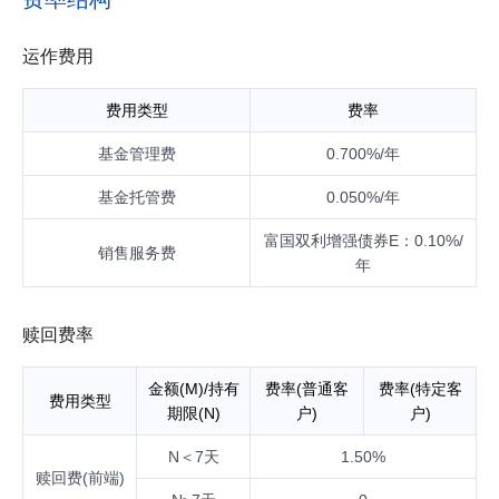
交易保证金后，本基金持有的现金或者到期日在一年以内的政
府债券不低于基金资产净值的5%，其中现金不包括结算备付
金、存出保证金、应收申购款等。
运作费用
费用类型
费率
基金管理费
0.700%/年
基金托管费
0.050%/年
富国双利增强债券E：0.10%/
销售服务费
年
赎回费率
金额(M)/持有
费率(普通客
费率(特定客
费用类型
期限(N)
户)
户)
N＜7天
1.50%
赎回费(前端)