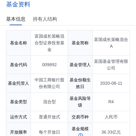
合型证券投资基金基金经理；具有基金从业资格。
基金资料
基本信息
持有人结构
富国成长策略混
富国成长策略混合
基金名称
合型证券投资基
基金简称
A
金
富国基金管理有限
基金代码
009892
基金管理人
公司
中国工商银行股
基金份额生
基金托管人
2020-08-11
份有限公司
效日
基金风险等
基金类型
混合型
R4
级
运作方式
普通开放式
交易币种
人民币
基金规模
开放频率
每个开放日
36.33亿元