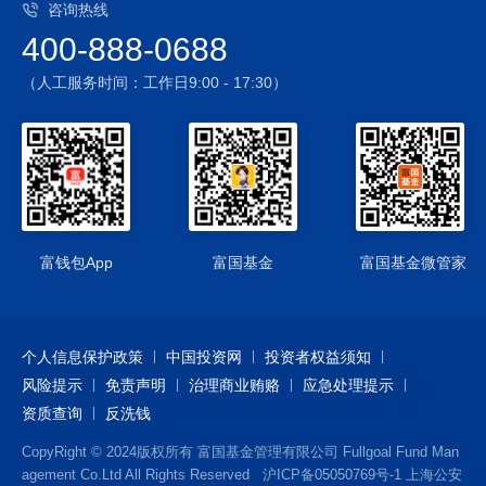
咨询热线
3、资产支持证券投资风险
400-888-0688
本基金可投资资产支持证券，资产支持证券在国内市场尚处发
展初期，具有低流动性、高收益的特征，并存在一定的投资风
（人工服务时间：工作日9:00 - 17:30）
险。
4、本基金可以投资于港股通标的股票，投资风险包括：
（1）本基金将通过“港股通”投资于香港市场，在市场进入、投
资额度、可投资对象、税务政策等方面都有一定的限制，而且
此类限制可能会不断调整，这些限制因素的变化可能对本基金
进入或退出当地市场造成障碍，从而对投资收益以及正常的申
购赎回产生直接或间接的影响。
富钱包App
富国基金
富国基金微管家
（2）香港市场交易规则有别于内地A股市场规则，此外，在港
股通下参与香港股票投资还将面临包括但不限于如下特殊风
险：涨跌幅限制、交易日不同、临时停市、交易机制、代理投
个人信息保护政策
中国投资网
投资者权益须知
票、汇率风险、港股通每日额度限制等。
风险提示
5、基金投资存托凭证的风险
免责声明
治理商业贿赂
应急处理提示
本基金投资存托凭证在承担境内上市交易股票投资的共同风险
资质查询
反洗钱
外，还将承担与存托凭证、创新企业发行、境外发行人以及交
CopyRight © 2024版权所有 富国基金管理有限公司 Fullgoal Fund Man
易机制相关的特有风险。
agement Co.Ltd All Rights Reserved
沪ICP备05050769号-1
上海公安