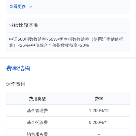
券（包括国债、地方政府债、金融债、企业债、公司债、政府
查看更多
支持债券、政府支持机构债、次级债、可转换债券、分离交易
可转债、央行票据、中期票据、短期融资券（含超短期融资
券）、可交换债券）、资产支持证券、债券回购、银行存款
业绩比较基准
（包括定期存款、协议存款、通知存款等）、同业存单、股指
期货、国债期货以及法律法规或中国证监会允许基金投资的其
中证500指数收益率×55%+恒生指数收益率（使用汇率估值折
他金融工具（但须符合中国证监会的相关规定）。 本基金股票
算）×25%+中债综合全价指数收益率×20%
及存托凭证投资占基金资产的比例为60%-95%（其中，本基金
投资于港股通标的股票的比例占股票资产的0%-50%），投资
于成长型股票及存托凭证的比例不低于非现金基金资产的8
0%。
费率结构
运作费用
费用类型
费率
基金管理费
1.200%/年
基金托管费
0.200%/年
销售服务费
--