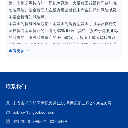
险、个别证券特有的非系统性风险、大量赎回或暴跌导致的流
动性风险、基金管理人在投资经营过程中产生的操作风险以及
本基金特有的风险等。
本基金的特有风险包括：本基金为混合型基金，股票及存托凭
证投资占基金资产的比例为60%-95%（其中，投资于港股通标
的股票的比例占股票资产的0%-50%），投资于成长型股票及
存托凭证的比例不低于非现金基金资产的80%。因此基金管理
查看更多
人对成长型股票的界定、筛选、研究能力将影响到基金业绩表
现，基金净值表现因此可能受到影响。内地和港股通标的股票
市场和债券市场的变化均会影响到基金业绩表现，基金净值表
现因此可能受到影响。本基金管理人将发挥专业研究优势，加
强对市场、证券基本面的深入研究，持续优化组合配置，以控
制特定风险。
联系我们
1、股指期货投资风险
本基金可投资股指期货，股指期货的投资可能面临价格波动较
上海市浦东新区世纪大道1196号世纪汇二座27-30&38层
大风险、强制平仓风险等。
public@fullgoal.com.cn
2、国债期货投资风险
本基金投资范围包括国债期货，国债期货的投资可能面临市场
021-20361999/021-80305499
风险、基差风险、流动性风险。